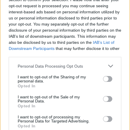
opt-out request is processed you may continue seeing
interest-based ads based on personal information utilized by
us or personal information disclosed to third parties prior to
your opt-out. You may separately opt-out of the further
disclosure of your personal information by third parties on the
IAB’s list of downstream participants. This information may
also be disclosed by us to third parties on the
IAB’s List of
Downstream Participants
that may further disclose it to other
Arrendar casa no Alentejo está 15,4% mais caro do que há um
third parties.
ano
Os preços das casas disponíveis para arrendamento no Alentejo
aumentaram 15,4% em julho, em...
Personal Data Processing Opt Outs
4 Agosto, 2026 - 10:48
I want to opt-out of the Sharing of my
personal data.
Opted In
I want to opt-out of the Sale of my
Personal Data.
Opted In
I want to opt-out of processing my
Personal Data for Targeted Advertising.
Opted In