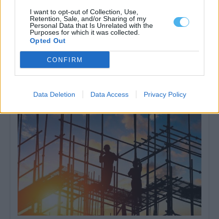
I want to opt-out of Collection, Use,
Retention, Sale, and/or Sharing of my
Personal Data that Is Unrelated with the
Purposes for which it was collected.
Opted Out
Preços das casas sobem 14,7% no Alentejo e atingem 2.152
euros por metro quadrado
CONFIRM
Os preços das casas anunciadas para venda no Alentejo
aumentaram 14,7% em julho, face...
3 Agosto, 2026 - 09:52
Data Deletion
Data Access
Privacy Policy