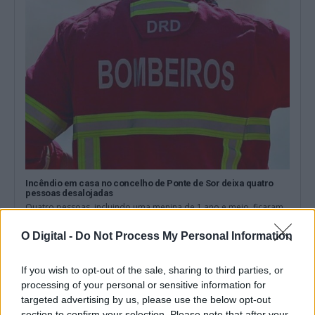
Incêndio em casa no concelho de Ponte de Sor deixa quatro
pessoas desalojadas
Quatro pessoas, incluindo uma menina de 1 ano e meio, ficaram
hoje desalojadas na...
4 Agosto, 2026 - 17:18
O Digital -
Do Not Process My Personal Information
If you wish to opt-out of the sale, sharing to third parties, or
processing of your personal or sensitive information for
targeted advertising by us, please use the below opt-out
section to confirm your selection. Please note that after your