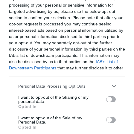
processing of your personal or sensitive information for
targeted advertising by us, please use the below opt-out
section to confirm your selection. Please note that after your
opt-out request is processed you may continue seeing
interest-based ads based on personal information utilized by
us or personal information disclosed to third parties prior to
your opt-out. You may separately opt-out of the further
disclosure of your personal information by third parties on the
IAB’s list of downstream participants. This information may
Noites do Jardim 2026 levam espetáculos a Mourão, Luz e
also be disclosed by us to third parties on the
IAB’s List of
Granja
Downstream Participants
that may further disclose it to other
As Noites do Jardim regressam em agosto ao concelho de
third parties.
Mourão, com quatro espetáculos...
6 Agosto, 2026 - 14:24
Personal Data Processing Opt Outs
I want to opt-out of the Sharing of my
personal data.
Opted In
I want to opt-out of the Sale of my
Personal Data.
Opted In