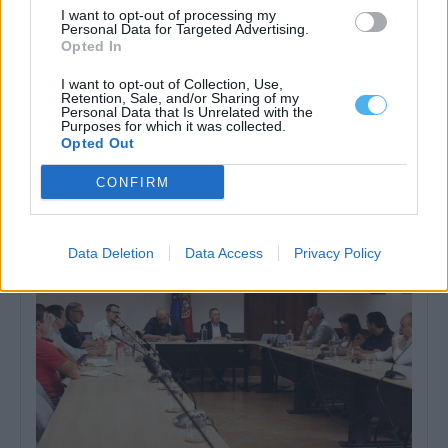
I want to opt-out of processing my
Personal Data for Targeted Advertising.
Opted In
I want to opt-out of Collection, Use,
Retention, Sale, and/or Sharing of my
Personal Data that Is Unrelated with the
Instituto Cultural de Évora promove fichas pedagógicas
Purposes for which it was collected.
gratuitas sobre património e natureza
Opted Out
O Instituto Cultural de Évora (ICÉ) e o Repositório Pedagógico
promovem o Ciclo de...
CONFIRM
6 Agosto, 2026 - 12:15
Data Deletion
Data Access
Privacy Policy