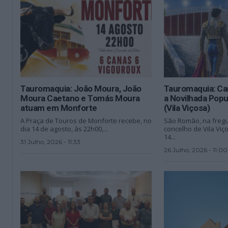
Tauromaquia: João Moura, João
Tauromaquia: Car
Moura Caetano e Tomás Moura
a Novilhada Pop
atuam em Monforte
(Vila Viçosa)
A Praça de Touros de Monforte recebe, no
São Romão, na fregu
dia 14 de agosto, às 22h00,...
concelho de Vila Viç
14...
31 Julho, 2026 - 11:33
26 Julho, 2026 - 11:00