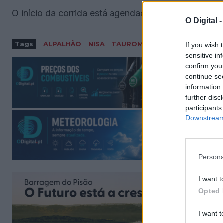
O início da corrida está agendado para as 22 horas
O Digital 
Tags
ALPALHÃO
NISA
TAUROMAQUIA
If you wish 
sensitive in
confirm you
continue se
information 
further disc
participants
Downstream 
Persona
I want t
Opted 
I want t