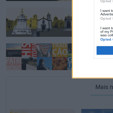
Opted 
I want 
Advertis
Opted 
I want t
of my P
was col
Opted 
Mais n