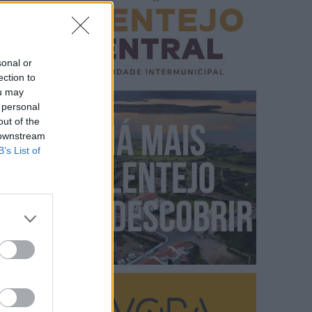
sonal or
ection to
ou may
 personal
out of the
 downstream
B’s List of