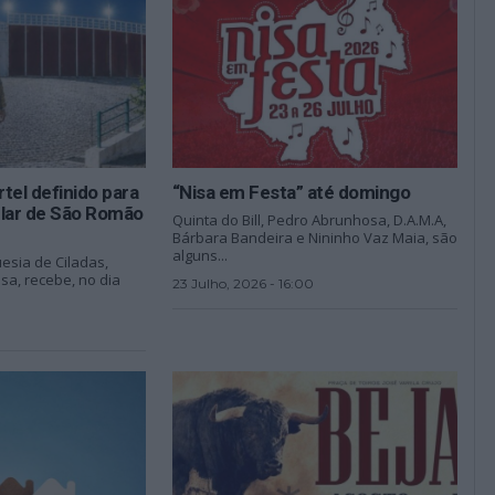
tel definido para
“Nisa em Festa” até domingo
ular de São Romão
Quinta do Bill, Pedro Abrunhosa, D.A.M.A,
Bárbara Bandeira e Nininho Vaz Maia, são
alguns...
esia de Ciladas,
osa, recebe, no dia
23 Julho, 2026 - 16:00