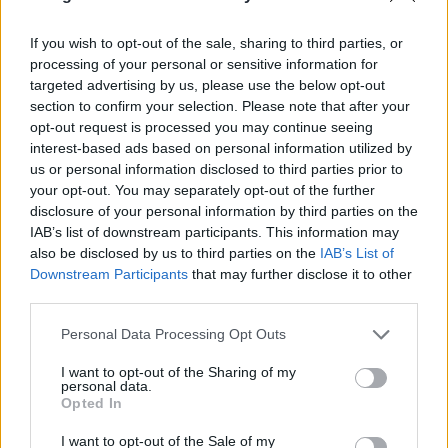
If you wish to opt-out of the sale, sharing to third parties, or
processing of your personal or sensitive information for
targeted advertising by us, please use the below opt-out
section to confirm your selection. Please note that after your
Violência doméstica: Detido suspeito de maus-tratos e
ameaças de morte à mulher em Arraiolos
opt-out request is processed you may continue seeing
Um homem de 67 anos foi detido por suspeitas de maus-tratos
interest-based ads based on personal information utilized by
psicológicos e físicos...
us or personal information disclosed to third parties prior to
3 Agosto, 2026 - 11:43
your opt-out. You may separately opt-out of the further
disclosure of your personal information by third parties on the
IAB’s list of downstream participants. This information may
also be disclosed by us to third parties on the
IAB’s List of
Downstream Participants
that may further disclose it to other
third parties.
Personal Data Processing Opt Outs
I want to opt-out of the Sharing of my
personal data.
Opted In
I want to opt-out of the Sale of my