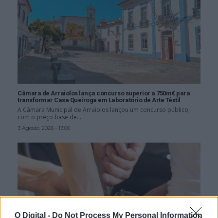
Câmara de Arraiolos lança concurso superior a 750m€ para
transformar Casa Queiroga em Laboratório de Arte Têxtil
A Câmara Municipal de Arraiolos lançou um concurso público,
com o preço base de...
3 Agosto, 2026 - 13:00
O Digital -
Do Not Process My Personal Information