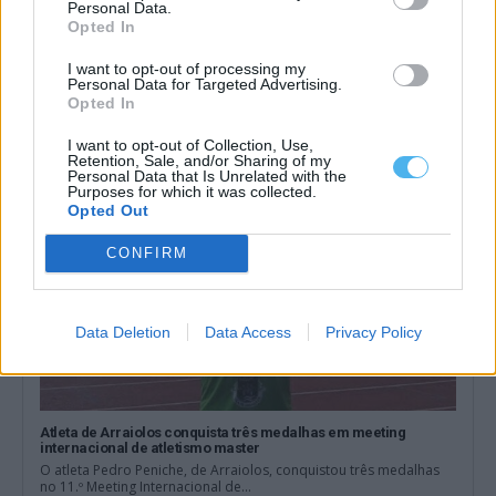
Personal Data.
Opted In
Câmara de Arraiolos volta a lançar concurso de 3 milhões para
Polo Empresarial no antigo edifício da EPAC
A Câmara Municipal de Arraiolos voltou a avançar com um
I want to opt-out of processing my
concurso público para transformar...
Personal Data for Targeted Advertising.
Opted In
31 Julho, 2026 - 19:00
I want to opt-out of Collection, Use,
Retention, Sale, and/or Sharing of my
Personal Data that Is Unrelated with the
Purposes for which it was collected.
Opted Out
CONFIRM
Data Deletion
Data Access
Privacy Policy
Atleta de Arraiolos conquista três medalhas em meeting
internacional de atletismo master
O atleta Pedro Peniche, de Arraiolos, conquistou três medalhas
no 11.º Meeting Internacional de...