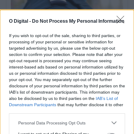
O Digital -
Do Not Process My Personal Information
If you wish to opt-out of the sale, sharing to third parties, or
processing of your personal or sensitive information for
targeted advertising by us, please use the below opt-out
section to confirm your selection. Please note that after your
opt-out request is processed you may continue seeing
PSP detém dois homens em Elvas por posse de armas proibidas
interest-based ads based on personal information utilized by
O Comando Distrital da PSP de Portalegre deteve dois homens,
em Elvas, por posse...
us or personal information disclosed to third parties prior to
7 Agosto, 2026 - 15:26
your opt-out. You may separately opt-out of the further
disclosure of your personal information by third parties on the
IAB’s list of downstream participants. This information may
also be disclosed by us to third parties on the
IAB’s List of
Downstream Participants
that may further disclose it to other
third parties.
Personal Data Processing Opt Outs