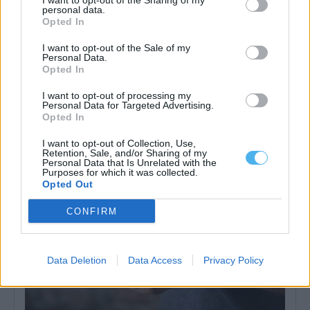
I want to opt-out of the Sharing of my
personal data.
Opted In
I want to opt-out of the Sale of my
Personal Data.
Opted In
Militar da GNR ferido e ameaçado de morte durante desacatos
em Estremoz
I want to opt-out of processing my
Um militar da Guarda Nacional Republicana sofreu ferimentos
Personal Data for Targeted Advertising.
ligeiros durante os desacatos registados ao...
Opted In
7 Agosto, 2026 - 08:37
I want to opt-out of Collection, Use,
Retention, Sale, and/or Sharing of my
Personal Data that Is Unrelated with the
Purposes for which it was collected.
Opted Out
CONFIRM
Data Deletion
Data Access
Privacy Policy