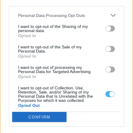
Castro Verde: Incêndio mobiliza meios aéreos e cerca de uma
third parties.
centena de operacionais
Um incêndio deflagrou na tarde desta terça-feira, dia 4 de
Personal Data Processing Opt Outs
agosto, no Monte do...
4 Agosto, 2026 - 16:25
I want to opt-out of the Sharing of my
personal data.
Opted In
I want to opt-out of the Sale of my
Personal Data.
Opted In
I want to opt-out of processing my
Personal Data for Targeted Advertising.
Opted In
I want to opt-out of Collection, Use,
Retention, Sale, and/or Sharing of my
Personal Data that Is Unrelated with the
Purposes for which it was collected.
Opted Out
Prisão preventiva para suspeito de abusos sexuais de crianças
em Castro Verde
CONFIRM
O homem detido pela Polícia Judiciária (PJ) por suspeitas de
abusos sexuais e maus-tratos...
31 Julho, 2026 - 14:21