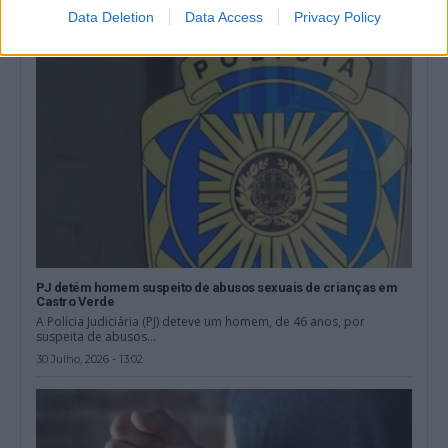
Data Deletion
Data Access
Privacy Policy
PJ detém homem suspeito de abusos sexuais de crianças em
Castro Verde
A Polícia Judiciária (PJ) deteve um homem, de 46 anos, por
suspeita de abusos...
30 Julho, 2026 - 13:02