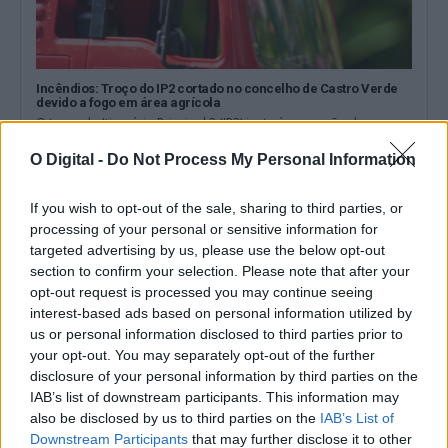
Incêndios: Troço do IP2 cortado no concelho de Castro Verde
devido a fogo em área agrícola
O troço do Itinerário Principal 2 (IP2) junto à povoação de
Entradas, no concelho...
O Digital -
Do Not Process My Personal Information
4 Agosto, 2026 - 17:54
If you wish to opt-out of the sale, sharing to third parties, or
processing of your personal or sensitive information for
targeted advertising by us, please use the below opt-out
section to confirm your selection. Please note that after your
opt-out request is processed you may continue seeing
interest-based ads based on personal information utilized by
us or personal information disclosed to third parties prior to
your opt-out. You may separately opt-out of the further
disclosure of your personal information by third parties on the
IAB’s list of downstream participants. This information may
also be disclosed by us to third parties on the
IAB’s List of
Downstream Participants
that may further disclose it to other