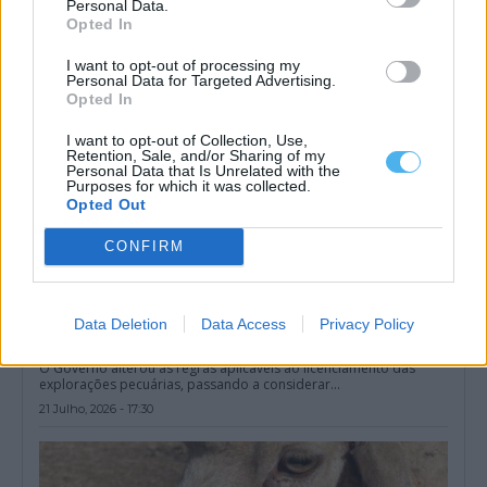
Personal Data.
21 Julho, 2026 - 21:00
Opted In
I want to opt-out of processing my
Personal Data for Targeted Advertising.
Opted In
I want to opt-out of Collection, Use,
Retention, Sale, and/or Sharing of my
Personal Data that Is Unrelated with the
Purposes for which it was collected.
Opted Out
CONFIRM
Data Deletion
Data Access
Privacy Policy
Governo simplifica licenciamento das explorações pecuárias,
definindo e clarificando o conceito
O Governo alterou as regras aplicáveis ao licenciamento das
explorações pecuárias, passando a considerar...
21 Julho, 2026 - 17:30