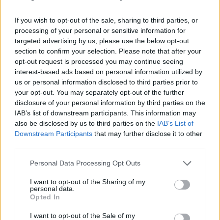
Parlamento consagra 11 de novembro como Dia Nacional das
Raças Autóctones
If you wish to opt-out of the sale, sharing to third parties, or
A Assembleia da República consagrou o dia 11 de novembro
processing of your personal or sensitive information for
como Dia Nacional das...
targeted advertising by us, please use the below opt-out
22 Julho, 2026 - 20:00
section to confirm your selection. Please note that after your
opt-out request is processed you may continue seeing
interest-based ads based on personal information utilized by
us or personal information disclosed to third parties prior to
your opt-out. You may separately opt-out of the further
disclosure of your personal information by third parties on the
IAB’s list of downstream participants. This information may
also be disclosed by us to third parties on the
IAB’s List of
Downstream Participants
that may further disclose it to other
third parties.
Personal Data Processing Opt Outs
I want to opt-out of the Sharing of my
personal data.
Parlamento recomenda preço mínimo para a lã e criação de
Opted In
lavadouro nacional
A Assembleia da República recomendou ao Governo a criação de
uma estratégia nacional para...
I want to opt-out of the Sale of my