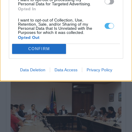
Personal Data for Targeted Advertising.
Opted In
I want to opt-out of Collection, Use,
Retention, Sale, and/or Sharing of my
Personal Data that Is Unrelated with the
Purposes for which it was collected.
Opted Out
CONFIRM
Instituto Cultural de Évora promove fichas pedagógicas
gratuitas sobre património e natureza
O Instituto Cultural de Évora (ICÉ) e o Repositório Pedagógico
promovem o Ciclo de...
Data Deletion
Data Access
Privacy Policy
6 Agosto, 2026 - 12:15