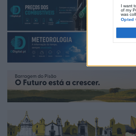
I want t
of my P
was col
Opted 