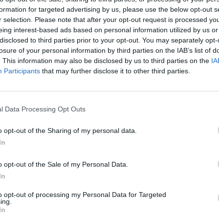
orvalense tocarem com músicos profissionais que
formation for targeted advertising by us, please use the below opt-out s
r selection. Please note that after your opt-out request is processed y
ho».
eing interest-based ads based on personal information utilized by us or
disclosed to third parties prior to your opt-out. You may separately opt-
 criada em 1957, tem atualmente como maestro
losure of your personal information by third parties on the IAB’s list of
. This information may also be disclosed by us to third parties on the
IA
 além de participar nas cerimónias militares
Participants
that may further disclose it to other third parties.
enta Portugal no estrangeiro.
 Sociedade Filarmónica Corvalense, com o apoio da
l Data Processing Opt Outs
Junta de Freguesia de Corval.
o opt-out of the Sharing of my personal data.
In
ra” teve como convidada a soprano Sara Laureano,
 “À descoberta da filarmónica” e em 2024 teve a
o opt-out of the Sale of my Personal Data.
In
to opt-out of processing my Personal Data for Targeted
ing.
In