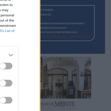
ection to
ou may
 personal
out of the
 downstream
B’s List of