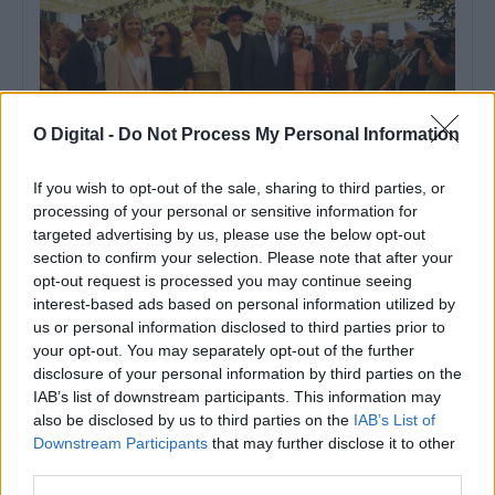
O Digital -
Do Not Process My Personal Information
If you wish to opt-out of the sale, sharing to third parties, or
processing of your personal or sensitive information for
Presidente da República entre flores de papel: As imagens da
targeted advertising by us, please use the below opt-out
visita às Festas do Povo de Campo Maior
O Presidente da República, António José Seguro, presidiu este
section to confirm your selection. Please note that after your
sábado, 8 de agosto, à...
opt-out request is processed you may continue seeing
8 Agosto, 2026 - 16:08
interest-based ads based on personal information utilized by
us or personal information disclosed to third parties prior to
your opt-out. You may separately opt-out of the further
disclosure of your personal information by third parties on the
IAB’s list of downstream participants. This information may
also be disclosed by us to third parties on the
IAB’s List of
Downstream Participants
that may further disclose it to other
third parties.