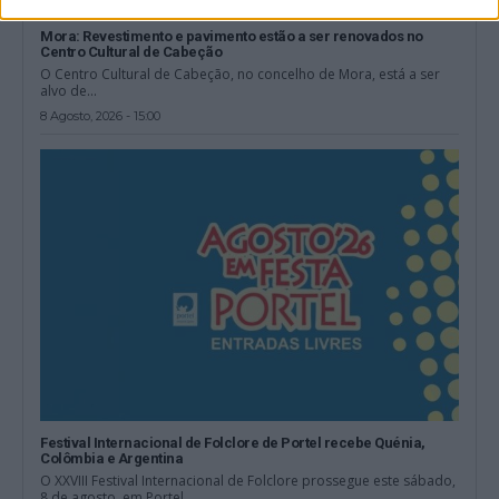
Mora: Revestimento e pavimento estão a ser renovados no
Centro Cultural de Cabeção
O Centro Cultural de Cabeção, no concelho de Mora, está a ser
alvo de...
8 Agosto, 2026 - 15:00
Festival Internacional de Folclore de Portel recebe Quénia,
Colômbia e Argentina
O XXVIII Festival Internacional de Folclore prossegue este sábado,
8 de agosto, em Portel,...