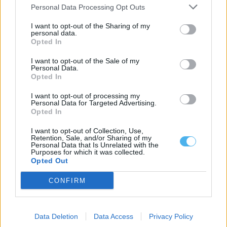
Personal Data Processing Opt Outs
I want to opt-out of the Sharing of my
personal data.
Opted In
Apreendidos mais de 400 quilos de cocaína de lancha em fuga
I want to opt-out of the Sale of my
em Sines
Personal Data.
Mais de 400 quilos de cocaína foram apreendidos depois de
Opted In
serem lançados ao mar...
8 Agosto, 2026 - 15:56
I want to opt-out of processing my
Personal Data for Targeted Advertising.
Opted In
I want to opt-out of Collection, Use,
Retention, Sale, and/or Sharing of my
Personal Data that Is Unrelated with the
Purposes for which it was collected.
Opted Out
CONFIRM
Data Deletion
Data Access
Privacy Policy