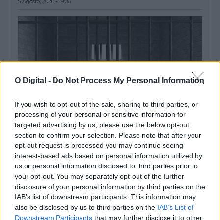
5 Agosto, 2026 - 19:06
O Digital -
Do Not Process My Personal Information
If you wish to opt-out of the sale, sharing to third parties, or
processing of your personal or sensitive information for
targeted advertising by us, please use the below opt-out
section to confirm your selection. Please note that after your
opt-out request is processed you may continue seeing
Um dos detidos na operação da PJ em Sines morreu na prisão
Um dos três detidos na operação da Polícia Judiciária que
interest-based ads based on personal information utilized by
resultou na apreensão de...
us or personal information disclosed to third parties prior to
5 Agosto, 2026 - 18:01
your opt-out. You may separately opt-out of the further
disclosure of your personal information by third parties on the
IAB’s list of downstream participants. This information may
also be disclosed by us to third parties on the
IAB’s List of
Downstream Participants
that may further disclose it to other