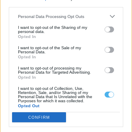
third parties.
Personal Data Processing Opt Outs
I want to opt-out of the Sharing of my
personal data.
Opted In
I want to opt-out of the Sale of my
Personal Data.
Opted In
CT da Petrogal desafia Montenegro a tomar “posição clara”
sobre acordo Galp-Moeve
I want to opt-out of processing my
A Comissão Central de Trabalhadores (CCT) da Petrogal desafiou
Personal Data for Targeted Advertising.
hoje o primeiro-ministro a assumir...
Opted In
5 Agosto, 2026 - 17:56
I want to opt-out of Collection, Use,
Retention, Sale, and/or Sharing of my
Personal Data that Is Unrelated with the
Purposes for which it was collected.
Opted Out
CONFIRM