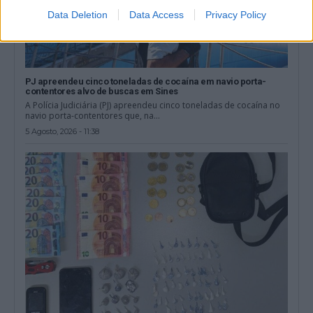
Data Deletion
Data Access
Privacy Policy
PJ apreendeu cinco toneladas de cocaína em navio porta-
contentores alvo de buscas em Sines
A Polícia Judiciária (PJ) apreendeu cinco toneladas de cocaína no
navio porta-contentores que, na...
5 Agosto, 2026 - 11:38