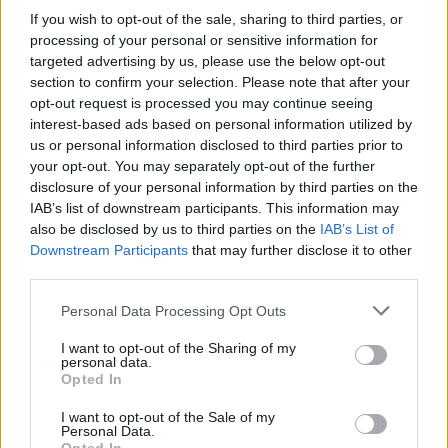
If you wish to opt-out of the sale, sharing to third parties, or
processing of your personal or sensitive information for
targeted advertising by us, please use the below opt-out
Agricultores recebem apoio de 20 milhões de euros até 31 de
julho
section to confirm your selection. Please note that after your
O Governo vai pagar, até sexta-feira, 31 de julho, um apoio
opt-out request is processed you may continue seeing
extraordinário de 20...
interest-based ads based on personal information utilized by
30 Julho, 2026 - 13:00
us or personal information disclosed to third parties prior to
your opt-out. You may separately opt-out of the further
disclosure of your personal information by third parties on the
IAB’s list of downstream participants. This information may
also be disclosed by us to third parties on the
IAB’s List of
Downstream Participants
that may further disclose it to other
third parties.
Personal Data Processing Opt Outs
I want to opt-out of the Sharing of my
personal data.
Opted In
I want to opt-out of the Sale of my
Parlamento consagra 11 de novembro como Dia Nacional das
Personal Data.
Raças Autóctones