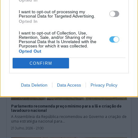
Opted In
A Assembleia da República consagrou o dia 11 de novembro
como Dia Nacional das...
I want to opt-out of processing my
22 Julho, 2026 - 20:00
Personal Data for Targeted Advertising.
Opted In
I want to opt-out of Collection, Use,
Retention, Sale, and/or Sharing of my
Personal Data that Is Unrelated with the
Purposes for which it was collected.
Opted Out
CONFIRM
Data Deletion
Data Access
Privacy Policy
Parlamento recomenda preço mínimo para a lã e criação de
lavadouro nacional
A Assembleia da República recomendou ao Governo a criação de
uma estratégia nacional para...
21 Julho, 2026 - 21:00