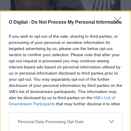
O Digital -
Do Not Process My Personal Information
If you wish to opt-out of the sale, sharing to third parties, or
processing of your personal or sensitive information for
targeted advertising by us, please use the below opt-out
section to confirm your selection. Please note that after your
Mora: Revestimento e pavimento estão a ser renovados no
Centro Cultural de Cabeção
opt-out request is processed you may continue seeing
O Centro Cultural de Cabeção, no concelho de Mora, está a ser
interest-based ads based on personal information utilized by
alvo de...
us or personal information disclosed to third parties prior to
8 Agosto, 2026 - 15:00
your opt-out. You may separately opt-out of the further
disclosure of your personal information by third parties on the
IAB’s list of downstream participants. This information may
also be disclosed by us to third parties on the
IAB’s List of
Downstream Participants
that may further disclose it to other
third parties.
Personal Data Processing Opt Outs