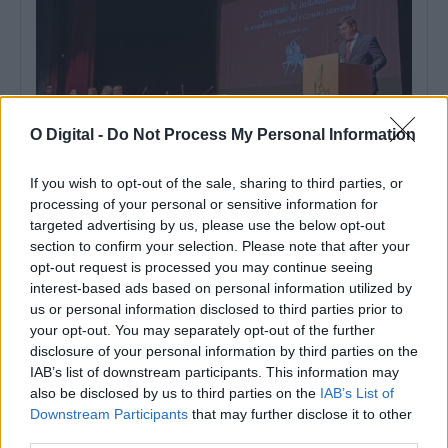
O Digital -
Do Not Process My Personal Information
If you wish to opt-out of the sale, sharing to third parties, or
processing of your personal or sensitive information for
Autárquicas: Novo autarca de Santiago do Cacém quer
targeted advertising by us, please use the below opt-out
começar a trabalhar nas grandes obras
section to confirm your selection. Please note that after your
O presidente da Câmara de Santiago do Cacém, no distrito de
opt-out request is processed you may continue seeing
Setúbal, que tomou...
interest-based ads based on personal information utilized by
2 Novembro, 2025 - 18:37
us or personal information disclosed to third parties prior to
your opt-out. You may separately opt-out of the further
disclosure of your personal information by third parties on the
IAB’s list of downstream participants. This information may
also be disclosed by us to third parties on the
IAB’s List of
Downstream Participants
that may further disclose it to other
third parties.