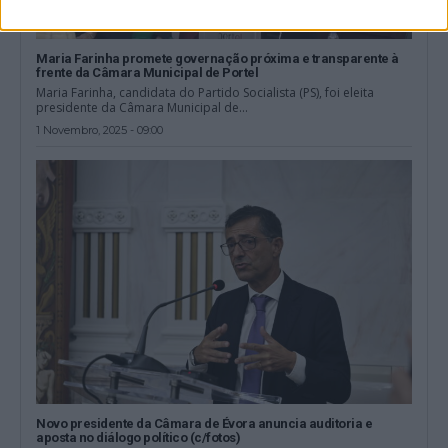
Maria Farinha promete governação próxima e transparente à
frente da Câmara Municipal de Portel
Maria Farinha, candidata do Partido Socialista (PS), foi eleita
presidente da Câmara Municipal de...
1 Novembro, 2025 - 09:00
Novo presidente da Câmara de Évora anuncia auditoria e
aposta no diálogo político (c/fotos)