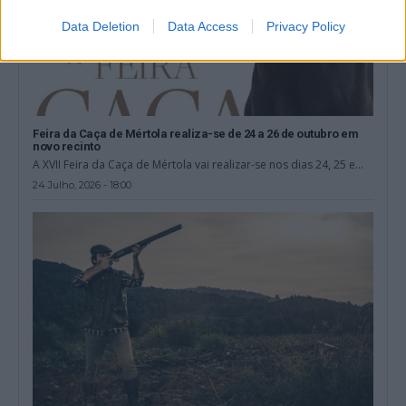
Data Deletion
Data Access
Privacy Policy
Feira da Caça de Mértola realiza-se de 24 a 26 de outubro em
novo recinto
A XVII Feira da Caça de Mértola vai realizar-se nos dias 24, 25 e...
24 Julho, 2026 - 18:00