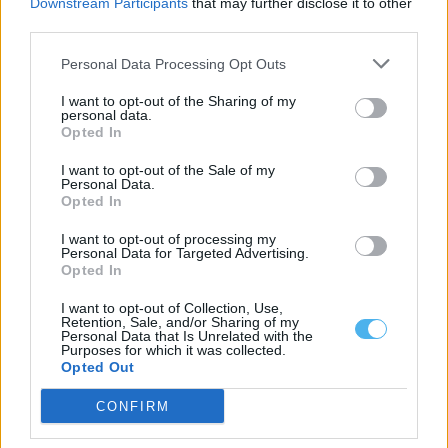
Downstream Participants
that may further disclose it to other
third parties.
Personal Data Processing Opt Outs
I want to opt-out of the Sharing of my
personal data.
Opted In
I want to opt-out of the Sale of my
Personal Data.
Opted In
Azenhas do Guadiana em Mértola interditada a banhos a partir
I want to opt-out of processing my
de sexta-feira
Personal Data for Targeted Advertising.
A zona das Azenhas do Guadiana, em Mértola, no distrito de
Opted In
Beja, vai ser...
29 Julho, 2026 - 14:11
I want to opt-out of Collection, Use,
Retention, Sale, and/or Sharing of my
Personal Data that Is Unrelated with the
Purposes for which it was collected.
Opted Out
CONFIRM