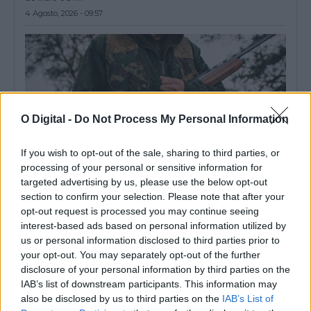
4 Agosto, 2026 - 09:57
O Digital -
Do Not Process My Personal Information
If you wish to opt-out of the sale, sharing to third parties, or
processing of your personal or sensitive information for
targeted advertising by us, please use the below opt-out
section to confirm your selection. Please note that after your
opt-out request is processed you may continue seeing
Calendário venatório 2026-2027: Primeiras jornadas de caça
interest-based ads based on personal information utilized by
realizam-se em agosto
us or personal information disclosed to third parties prior to
A época venatória 2026-2027 entra numa nova fase durante o
mês de agosto, com...
your opt-out. You may separately opt-out of the further
2 Agosto, 2026 - 12:00
disclosure of your personal information by third parties on the
IAB’s list of downstream participants. This information may
also be disclosed by us to third parties on the
IAB’s List of