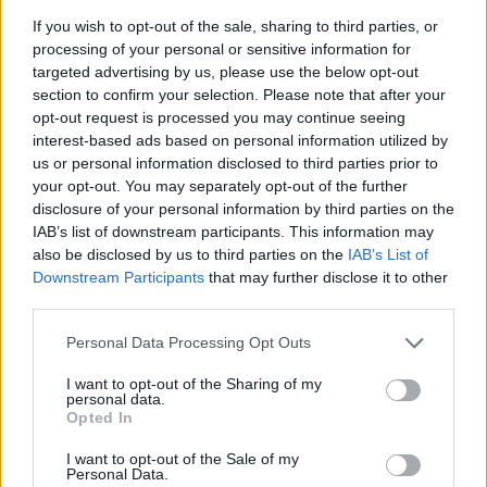
If you wish to opt-out of the sale, sharing to third parties, or
processing of your personal or sensitive information for
targeted advertising by us, please use the below opt-out
Militar da GNR ferido e ameaçado de morte durante desacatos
em Estremoz
section to confirm your selection. Please note that after your
Um militar da Guarda Nacional Republicana sofreu ferimentos
opt-out request is processed you may continue seeing
ligeiros durante os desacatos registados ao...
interest-based ads based on personal information utilized by
7 Agosto, 2026 - 08:37
us or personal information disclosed to third parties prior to
your opt-out. You may separately opt-out of the further
disclosure of your personal information by third parties on the
IAB’s list of downstream participants. This information may
also be disclosed by us to third parties on the
IAB’s List of
Downstream Participants
that may further disclose it to other
third parties.
Personal Data Processing Opt Outs
I want to opt-out of the Sharing of my
personal data.
Opted In
I want to opt-out of the Sale of my
Personal Data.
Fiscalização da GNR termina com encerramento de