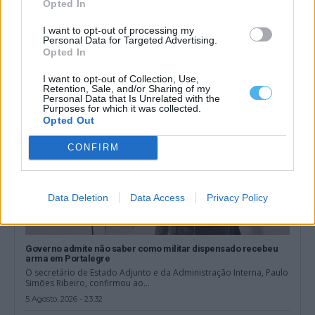
restaurante em Abela (Santiago do cacém)
Opted In
Um estabelecimento de restauração e bebidas situado na
localidade de Abela, no concelho de...
I want to opt-out of processing my
Personal Data for Targeted Advertising.
6 Agosto, 2026 - 16:42
Opted In
I want to opt-out of Collection, Use,
Retention, Sale, and/or Sharing of my
Personal Data that Is Unrelated with the
Purposes for which it was collected.
Opted Out
CONFIRM
Data Deletion
Data Access
Privacy Policy
Governo admite não saber como militar dispensado recebeu
arma em Portalegre
O secretário de Estado Adjunto e da Administração Interna, Paulo
Simões Ribeiro, confirmou ao...
5 Agosto, 2026 - 23:32