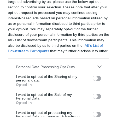
targeted advertising by us, please use the below opt-out
section to confirm your selection. Please note that after your
opt-out request is processed you may continue seeing
interest-based ads based on personal information utilized by
us or personal information disclosed to third parties prior to
your opt-out. You may separately opt-out of the further
disclosure of your personal information by third parties on the
IAB’s list of downstream participants. This information may
also be disclosed by us to third parties on the
IAB’s List of
Downstream Participants
that may further disclose it to other
third parties.
Vila Viçosa: Badoxa, Vitor Kley e Emanuel na Festa dos
Personal Data Processing Opt Outs
Capuchos
Zé Pedro Sousa, Chaito y Palosanto, Badoxa, Vítor Kley e Emanuel
I want to opt-out of the Sharing of my
atam este ano...
personal data.
8 Agosto, 2026 - 12:00
Opted In
I want to opt-out of the Sale of my
Personal Data.
Opted In
I want to opt-out of processing my
Personal Data for Targeted Advertising.