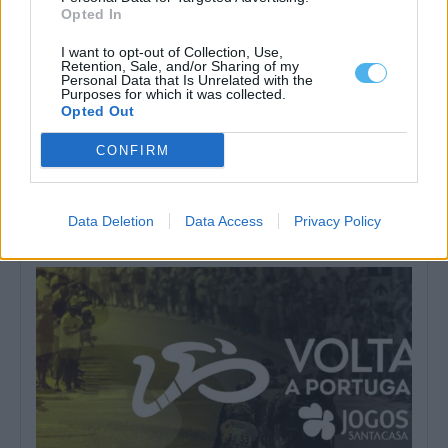
Opted In
I want to opt-out of Collection, Use,
Retention, Sale, and/or Sharing of my
Personal Data that Is Unrelated with the
Purposes for which it was collected.
Opted Out
CONFIRM
Festival Internacional de Folclore de Portel recebe Quénia,
Colômbia e Argentina
O XXVIII Festival Internacional de Folclore prossegue este sábado,
8 de agosto, em Portel,...
Data Deletion
Data Access
Privacy Policy
8 Agosto, 2026 - 11:00