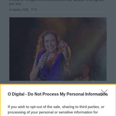
por Vila...
8 Agosto, 2026 - 17:15
Reguengos de Monsaraz: Daniela Mercury atua na ExpoReg
2026 e bilhetes já estão à venda
O Digital -
Do Not Process My Personal Information
Os bilhetes para o concerto de Daniela Mercury na ExpoReg 2026,
em Reguengos de...
8 Agosto, 2026 - 17:00
If you wish to opt-out of the sale, sharing to third parties, or
processing of your personal or sensitive information for