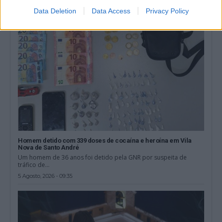
Data Deletion
Data Access
Privacy Policy
Homem detido com 339 doses de cocaína e heroína em Vila
Nova de Santo André
Um homem de 36 anos foi detido pela GNR por suspeita de
tráfico de...
5 Agosto, 2026 - 09:35