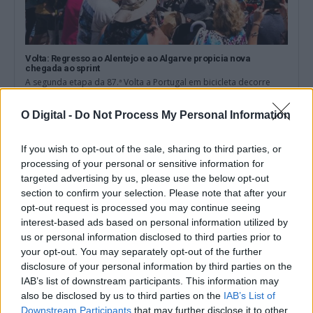
Volta: Regresso ao Alentejo e ao Algarve propicia nova
chegada ao sprint
A segunda etapa da 87.ª Volta a Portugal em bicicleta decorre
hoje entre Sines...
7 Agosto, 2026 - 09:53
O Digital -
Do Not Process My Personal Information
If you wish to opt-out of the sale, sharing to third parties, or
processing of your personal or sensitive information for
targeted advertising by us, please use the below opt-out
section to confirm your selection. Please note that after your
opt-out request is processed you may continue seeing
interest-based ads based on personal information utilized by
us or personal information disclosed to third parties prior to
your opt-out. You may separately opt-out of the further
disclosure of your personal information by third parties on the
IAB’s list of downstream participants. This information may
also be disclosed by us to third parties on the
IAB’s List of
Downstream Participants
that may further disclose it to other