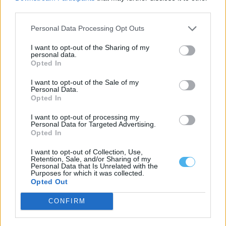
Fiscalização da GNR termina com encerramento de
restaurante em Abela (Santiago do cacém)
third parties.
Um estabelecimento de restauração e bebidas situado na
localidade de Abela, no concelho de...
Personal Data Processing Opt Outs
6 Agosto, 2026 - 16:42
I want to opt-out of the Sharing of my
personal data.
Opted In
I want to opt-out of the Sale of my
Personal Data.
Opted In
I want to opt-out of processing my
Personal Data for Targeted Advertising.
Opted In
I want to opt-out of Collection, Use,
Retention, Sale, and/or Sharing of my
Personal Data that Is Unrelated with the
Purposes for which it was collected.
Opted Out
Parque Eólico do Sudoeste: Organização contesta projeto e
pede estudo dos impactos cumulativos
CONFIRM
A RENOVAR Santiago do Cacém contesta o Parque Eólico do
Sudoeste e exige uma...
6 Agosto, 2026 - 11:59