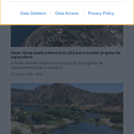
Data Deletion
Data Access
Privacy Policy
Sines: Aicep avalia potencial da ZILS para receber projetos de
aquacultura
A Aicep Global Parques e a Associação Portuguesa de
Aquacultores estão a avaliar o...
29 Julho, 2026 - 16:00