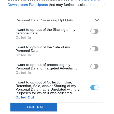
Downstream Participants
that may further disclose it to other
third parties.
Personal Data Processing Opt Outs
I want to opt-out of the Sharing of my
personal data.
Opted In
I want to opt-out of the Sale of my
Personal Data.
Opted In
I want to opt-out of processing my
EMAS assegura 1,68 milhões de euros para renovar 16,7
Personal Data for Targeted Advertising.
quilómetros da rede de água de Beja
Opted In
A Empresa Municipal de Água e Saneamento de Beja (EMAS)
assegurou um financiamento comunitário...
I want to opt-out of Collection, Use,
3 Agosto, 2026 - 20:00
Retention, Sale, and/or Sharing of my
Personal Data that Is Unrelated with the
Purposes for which it was collected.
Opted Out
CONFIRM