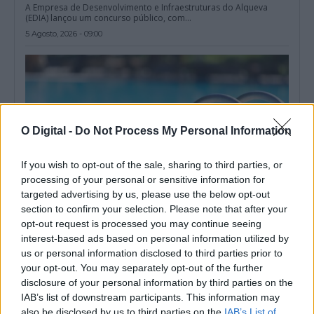
A Empresa de Desenvolvimento e Infraestruturas do Alqueva
(EDIA) lançou um concurso público, com...
5 Agosto, 2026 - 09:00
O Digital -
Do Not Process My Personal Information
If you wish to opt-out of the sale, sharing to third parties, or
processing of your personal or sensitive information for
targeted advertising by us, please use the below opt-out
section to confirm your selection. Please note that after your
opt-out request is processed you may continue seeing
interest-based ads based on personal information utilized by
Parâmetro microbiológico obriga ao encerramento da piscina
de Viana do Alentejo
us or personal information disclosed to third parties prior to
A Piscina Municipal de Viana do Alentejo foi encerrada
your opt-out. You may separately opt-out of the further
temporariamente depois de análises de...
disclosure of your personal information by third parties on the
4 Agosto, 2026 - 12:41
IAB’s list of downstream participants. This information may
also be disclosed by us to third parties on the
IAB’s List of