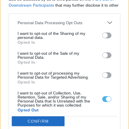
Downstream Participants
that may further disclose it to other
third parties.
Personal Data Processing Opt Outs
I want to opt-out of the Sharing of my
personal data.
Opted In
I want to opt-out of the Sale of my
Personal Data.
Opted In
Câmara de Mourão atribui apoio de 1.250 euros ao Grupo Coral
I want to opt-out of processing my
Granjarte
Personal Data for Targeted Advertising.
O Município de Mourão assinou um protocolo de colaboração
Opted In
com o Grupo Coral Feminino...
14 Julho, 2026 - 12:56
I want to opt-out of Collection, Use,
Retention, Sale, and/or Sharing of my
Personal Data that Is Unrelated with the
Purposes for which it was collected.
Opted Out
CONFIRM