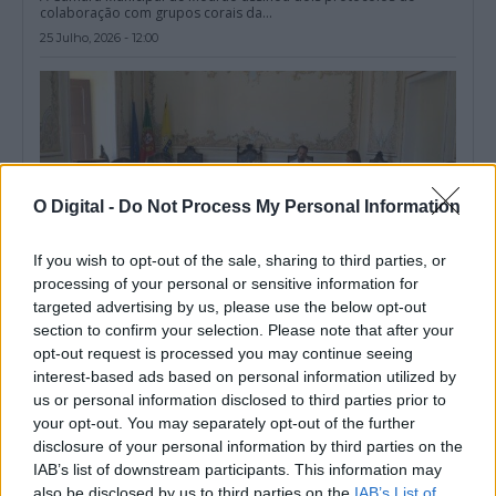
colaboração com grupos corais da...
25 Julho, 2026 - 12:00
O Digital -
Do Not Process My Personal Information
If you wish to opt-out of the sale, sharing to third parties, or
processing of your personal or sensitive information for
targeted advertising by us, please use the below opt-out
section to confirm your selection. Please note that after your
opt-out request is processed you may continue seeing
Conselho Municipal de Educação é instalado em Mourão e
interest-based ads based on personal information utilized by
acompanha investimentos na educação
us or personal information disclosed to third parties prior to
O Conselho Municipal de Educação de Mourão foi instalado no
dia 16 de julho,...
your opt-out. You may separately opt-out of the further
20 Julho, 2026 - 07:00
disclosure of your personal information by third parties on the
IAB’s list of downstream participants. This information may
also be disclosed by us to third parties on the
IAB’s List of