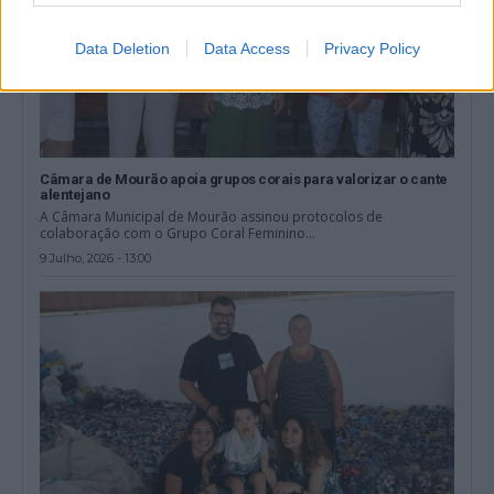
Data Deletion
Data Access
Privacy Policy
Câmara de Mourão apoia grupos corais para valorizar o cante
alentejano
A Câmara Municipal de Mourão assinou protocolos de
colaboração com o Grupo Coral Feminino...
9 Julho, 2026 - 13:00