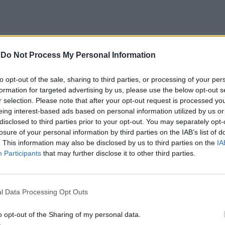
-
Do Not Process My Personal Information
os
to opt-out of the sale, sharing to third parties, or processing of your per
formation for targeted advertising by us, please use the below opt-out s
ram desenvolvidos para ultrapassar a barreira do
r selection. Please note that after your opt-out request is processed y
eing interest-based ads based on personal information utilized by us or
ráfica permite identificar rapidamente o tipo de
disclosed to third parties prior to your opt-out. You may separately opt-
losure of your personal information by third parties on the IAB’s list of
. This information may also be disclosed by us to third parties on the
IA
Participants
that may further disclose it to other third parties.
 riscos como toxicidade, corrosividade,
uindo para uma utilização mais segura dos produtos.
l Data Processing Opt Outs
o opt-out of the Sharing of my personal data.
re as informações contidas nos rótulos antes de