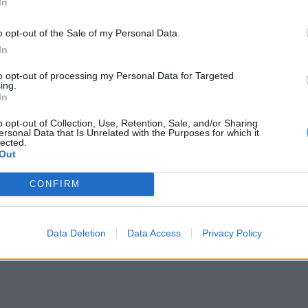
In
o opt-out of the Sale of my Personal Data.
In
as indicações dos fabricantes, seguindo as
.
to opt-out of processing my Personal Data for Targeted
ing.
In
o opt-out of Collection, Use, Retention, Sale, and/or Sharing
ersonal Data that Is Unrelated with the Purposes for which it
lected.
tactado o Centro de Informação Antivenenos através
Out
colocadas pelos profissionais.
CONFIRM
eito para o número europeu de emergência, 112.
Data Deletion
Data Access
Privacy Policy