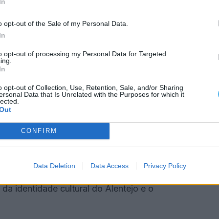
In
dica e cultural que atrai participantes de diversas
o opt-out of the Sale of my Personal Data.
In
ondições meteorológicas, é realizada por
to opt-out of processing my Personal Data for Targeted
ing.
 feito entre o campo e o montado, ao longo de
In
 uma importante manifestação cultural e turística da
o opt-out of Collection, Use, Retention, Sale, and/or Sharing
ersonal Data that Is Unrelated with the Purposes for which it
lected.
Out
iros que se juntam para cumprir esta tradição e,
CONFIRM
 camaradagem», afirmou Luís Miguel Duarte,
 tradição secular.
Data Deletion
Data Access
Privacy Policy
cativo de participantes e visitantes, consolidando o
a identidade cultural do Alentejo e o