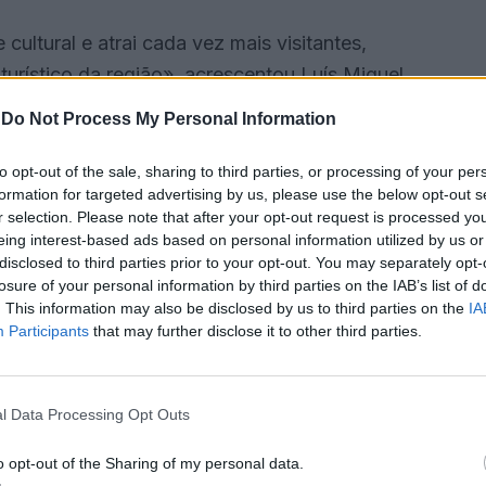
ultural e atrai cada vez mais visitantes,
urístico da região», acrescentou Luís Miguel
-
Do Not Process My Personal Information
ossa Senhora da Boa Viagem, na Moita, a 22 de abril,
to opt-out of the sale, sharing to third parties, or processing of your per
formation for targeted advertising by us, please use the below opt-out s
 em Viana do Alentejo, a 26 de abril, após um
r selection. Please note that after your opt-out request is processed y
, os participantes atravessarão várias localidades,
eing interest-based ads based on personal information utilized by us or
nvívio e pela devoção.
disclosed to third parties prior to your opt-out. You may separately opt-
losure of your personal information by third parties on the IAB’s list of
. This information may also be disclosed by us to third parties on the
IA
 anunciar a madrinha desta edição, a jornalista e
Participants
that may further disclose it to other third parties.
marcou presença na apresentação realizada na
l Data Processing Opt Outs
giosa, estando associada à devoção a Nossa
o opt-out of the Sharing of my personal data.
colheitas por parte dos lavradores da Moita, o