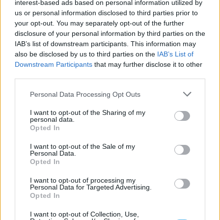
interest-based ads based on personal information utilized by
us or personal information disclosed to third parties prior to
your opt-out. You may separately opt-out of the further
disclosure of your personal information by third parties on the
IAB’s list of downstream participants. This information may
also be disclosed by us to third parties on the
IAB’s List of
Downstream Participants
that may further disclose it to other
third parties.
Desemprego no Alentejo diminuiu 22,5% no primeiro semestre
Personal Data Processing Opt Outs
de 2026: conheça os dados por concelho
O número de desempregados inscritos nos centros de emprego
I want to opt-out of the Sharing of my
dos 47 concelhos do Alentejo...
personal data.
Opted In
6 Agosto, 2026 - 11:21
I want to opt-out of the Sale of my
Personal Data.
Opted In
I want to opt-out of processing my
Personal Data for Targeted Advertising.
Opted In
I want to opt-out of Collection, Use,