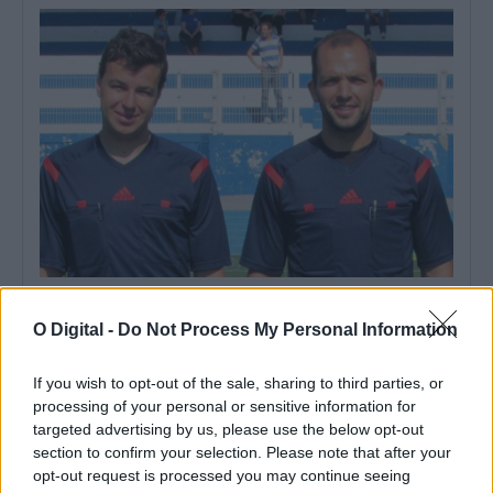
Arbitragem: Luís Godinho nomeado para jogo do Porto, Pedro
Ramalho no encontro do Benfica
O Digital -
Do Not Process My Personal Information
A Federação Portuguesa de Futebol (FPF) divulgou as nomeações
dos árbitros para a jornada...
6 Agosto, 2026 - 11:29
If you wish to opt-out of the sale, sharing to third parties, or
processing of your personal or sensitive information for
targeted advertising by us, please use the below opt-out
section to confirm your selection. Please note that after your
opt-out request is processed you may continue seeing