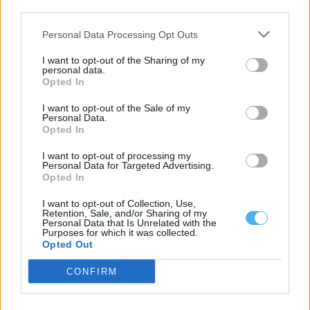
Entidades do Alentejo recebem 738,8 mil euros para projetos
third parties.
em áreas protegidas
Quatro entidades com ligação ao Alentejo vão receber um total
Personal Data Processing Opt Outs
de 738,8 mil euros...
6 Agosto, 2026 - 09:49
I want to opt-out of the Sharing of my
personal data.
Opted In
I want to opt-out of the Sale of my
Personal Data.
Opted In
I want to opt-out of processing my
Personal Data for Targeted Advertising.
Opted In
I want to opt-out of Collection, Use,
Retention, Sale, and/or Sharing of my
Personal Data that Is Unrelated with the
Purposes for which it was collected.
Opted Out
EHT Portalegre cria curso de Gestão Hoteleira de Alojamento
em Alvito
CONFIRM
A Escola de Hotelaria e Turismo de Portalegre (EHT Portalegre)
vai ministrar um novo...
5 Agosto, 2026 - 20:00