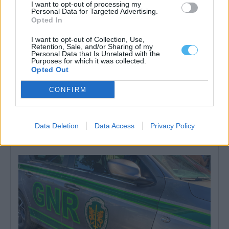
I want to opt-out of processing my
Personal Data for Targeted Advertising.
Opted In
I want to opt-out of Collection, Use,
Retention, Sale, and/or Sharing of my
Personal Data that Is Unrelated with the
Purposes for which it was collected.
Opted Out
CONFIRM
Três pessoas morreram em zonas balneares do Alentejo desde
maio
Três pessoas morreram em zonas balneares do Alentejo entre 1
Data Deletion
Data Access
Privacy Policy
de maio e 31...
4 Agosto, 2026 - 09:57