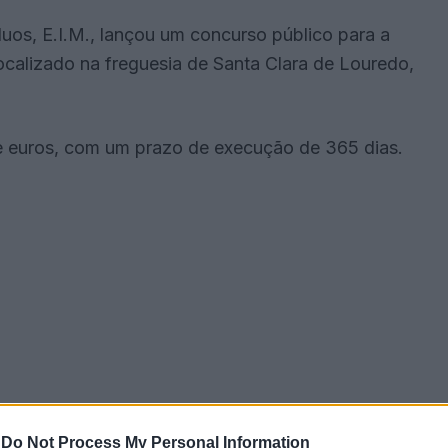
uos, E.I.M., lançou um concurso público para a
ocalizado na freguesia de Santa Clara de Louredo,
e euros, com um prazo de execução de 365 dias.
-
Do Not Process My Personal Information