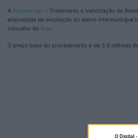
A
Resialentejo
– Tratamento e Valorização de Resíd
empreitada de ampliação do aterro intermunicipal l
concelho de
Beja
.
O preço base do procedimento é de 3,8 milhões d
O Digital 