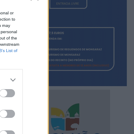
sonal or
ection to
ou may
 personal
out of the
 downstream
B’s List of