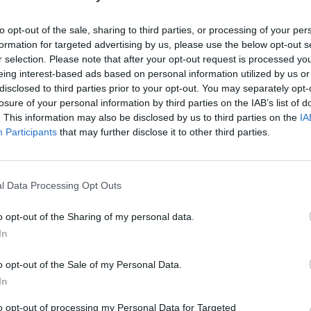
para deposição de resíduos sólidos urbanos (RSU) e
, como redes hidráulicas, elétricas e acessos.
to opt-out of the sale, sharing to third parties, or processing of your per
formation for targeted advertising by us, please use the below opt-out s
r selection. Please note that after your opt-out request is processed y
al.pt, a expansão da Unidade de Confinamento de
eing interest-based ads based on personal information utilized by us or
 primeira inclui a construção de dois alvéolos, com
disclosed to third parties prior to your opt-out. You may separately opt-
losure of your personal information by third parties on the IAB’s list of
 correspondendo a uma vida útil estimada de 20
. This information may also be disclosed by us to third parties on the
IA
aços existentes para um acréscimo de 298.645 m³,
Participants
that may further disclose it to other third parties.
nos. A capacidade total instalada será de 977.225
resíduos e terras de cobertura.
l Data Processing Opt Outs
erreno de aproximadamente 4,2 hectares no Parque
o opt-out of the Sharing of my personal data.
aliza o regime geral de gestão de resíduos, e
In
omeadamente através da aplicação do green public
o opt-out of the Sale of my Personal Data.
In
crescentes de deposição de resíduos da região,
to opt-out of processing my Personal Data for Targeted