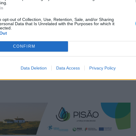
ing.
ormas ambientais e de segurança aplicáveis.
In
o opt-out of Collection, Use, Retention, Sale, and/or Sharing
ersonal Data that Is Unrelated with the Purposes for which it
lected.
Out
CONFIRM
Data Deletion
Data Access
Privacy Policy