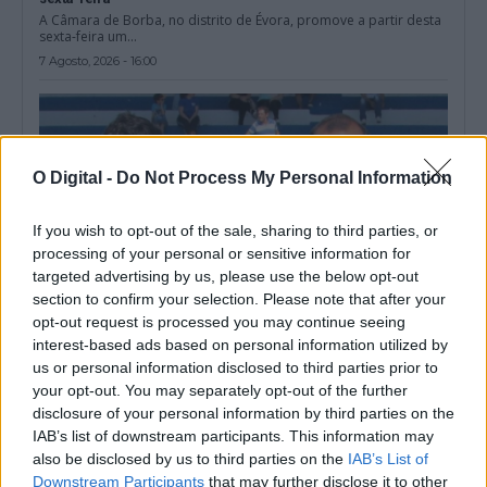
A Câmara de Borba, no distrito de Évora, promove a partir desta
sexta-feira um...
7 Agosto, 2026 - 16:00
O Digital -
Do Not Process My Personal Information
If you wish to opt-out of the sale, sharing to third parties, or
processing of your personal or sensitive information for
targeted advertising by us, please use the below opt-out
section to confirm your selection. Please note that after your
opt-out request is processed you may continue seeing
interest-based ads based on personal information utilized by
us or personal information disclosed to third parties prior to
Arbitragem: Luís Godinho nomeado para jogo do Porto, Pedro
your opt-out. You may separately opt-out of the further
Ramalho no encontro do Benfica
disclosure of your personal information by third parties on the
A Federação Portuguesa de Futebol (FPF) divulgou as nomeações
dos árbitros para a jornada...
IAB’s list of downstream participants. This information may
also be disclosed by us to third parties on the
IAB’s List of
6 Agosto, 2026 - 11:29
Downstream Participants
that may further disclose it to other