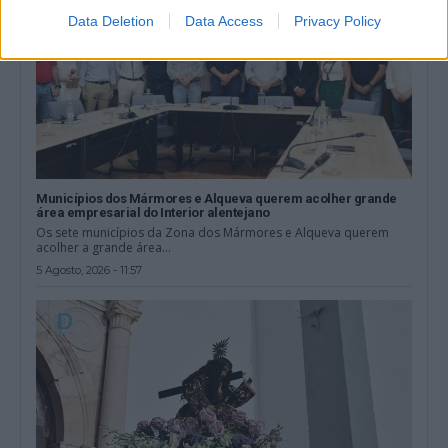
Data Deletion
Data Access
Privacy Policy
Municípios dos Mármores e Alqueva querem acolher grande
área empresarial do Interior alentejano
Os sete municípios da Zona dos Mármores e Alqueva querem
acolher a grande área...
5 Agosto, 2026 - 11:57