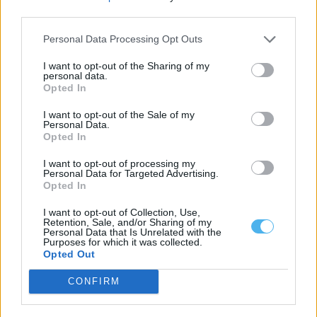
third parties.
Personal Data Processing Opt Outs
I want to opt-out of the Sharing of my
personal data.
Opted In
I want to opt-out of the Sale of my
Personal Data.
Opted In
I want to opt-out of processing my
Personal Data for Targeted Advertising.
Opted In
Zona dos Mármores e Alqueva «tem todas as condições para
receber» a Grande Área de Acolhimento Empresarial do
Alentejo
I want to opt-out of Collection, Use,
Retention, Sale, and/or Sharing of my
A Zona dos Mármores e Alqueva «tem todas as condições para
Personal Data that Is Unrelated with the
receber» a Grande...
Purposes for which it was collected.
5 Agosto, 2026 - 17:10
Opted Out
CONFIRM