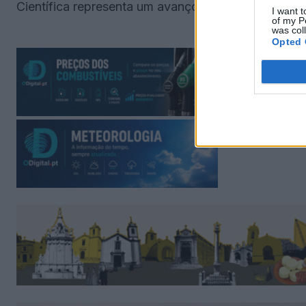
Científica representa um avanço, mas não resolve 
I want t
of my P
was col
Opted 