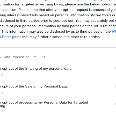
formation for targeted advertising by us, please use the below opt-out s
r selection. Please note that after your opt-out request is processed y
eing interest-based ads based on personal information utilized by us or
disclosed to third parties prior to your opt-out. You may separately opt-
Vilar alertou para os riscos de desvalorização da
losure of your personal information by third parties on the IAB’s list of
ados científicos são questionados em favor de
. This information may also be disclosed by us to third parties on the
IA
icos. Torna-se cada vez mais importante afirmar a
Participants
that may further disclose it to other third parties.
rmou.
l Data Processing Opt Outs
a revisão da Lei da Ciência e a criação de uma nova
 uma questão central que hoje se coloca: qual será
o opt-out of the Sharing of my personal data.
nas ciências humanas e sociais, neste novo
In
o opt-out of the Sale of my Personal Data.
In
 dos principais desafios. «Sabemos que muitos
to opt-out of processing my Personal Data for Targeted
, embora esperemos que a médio prazo haja mais
ing.
 que o novo Estatuto da Carreira de Investigação
In