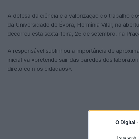
A defesa da ciência e a valorização do trabalho do
da Universidade de Évora, Hermínia Vilar, na abert
decorreu esta sexta-feira, 26 de setembro, na Praç
A responsável sublinhou a importância de aproxim
iniciativa «pretende sair das paredes dos laboratóri
direto com os cidadãos».
O Digital 
If you wish 