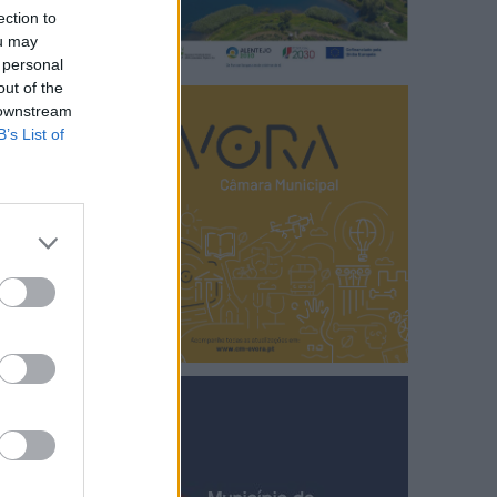
ection to
ou may
 personal
out of the
 downstream
B’s List of