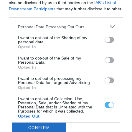
also be disclosed by us to third parties on the
IAB’s List of
Downstream Participants
that may further disclose it to other
third parties.
Nuno Vilaranda leva obras sobre família e infância à rádio
Personal Data Processing Opt Outs
argentina
Nuno Vilaranda, investigador de doutoramento em Sociologia na
I want to opt-out of the Sharing of my
Universidade de Évora e escritor, foi...
personal data.
8 Agosto, 2026 - 09:30
Opted In
I want to opt-out of the Sale of my
Personal Data.
Opted In
I want to opt-out of processing my
Personal Data for Targeted Advertising.
Opted In
I want to opt-out of Collection, Use,
Retention, Sale, and/or Sharing of my
Personal Data that Is Unrelated with the
Purposes for which it was collected.
Opted Out
CONFIRM