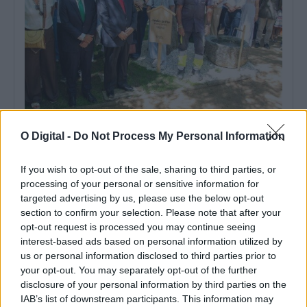
Jardim da Paz inaugurado em Évora nos 81 anos de Hiroshima
O Digital -
Do Not Process My Personal Information
Évora assinalou, esta quinta-feira, 6 de agosto, os 81 anos do
bombardeamento atómico de...
9 Agosto, 2026 - 10:00
If you wish to opt-out of the sale, sharing to third parties, or
processing of your personal or sensitive information for
targeted advertising by us, please use the below opt-out
section to confirm your selection. Please note that after your
opt-out request is processed you may continue seeing
interest-based ads based on personal information utilized by
us or personal information disclosed to third parties prior to
your opt-out. You may separately opt-out of the further
disclosure of your personal information by third parties on the
IAB’s list of downstream participants. This information may