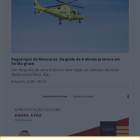
Reguengos de Monsaraz: Despiste de trotinete provoca um
ferido grave
Um despiste de uma trotinete teve lugar ao começo da noite
desta sexta-feira, dia...
8 Agosto, 2026 - 00:43