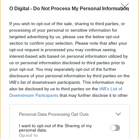
O Digital -
Do Not Process My Personal Information
If you wish to opt-out of the sale, sharing to third parties, or
processing of your personal or sensitive information for
Autor estremocense Carlos Silva apresenta quarto livro «Agora
targeted advertising by us, please use the below opt-out
Ateu» em Lisboa
section to confirm your selection. Please note that after your
O autor natural de Estremoz Carlos Silva vai apresentar o seu
quarto livro, intitulado...
opt-out request is processed you may continue seeing
7 Agosto, 2026 - 19:00
interest-based ads based on personal information utilized by
us or personal information disclosed to third parties prior to
your opt-out. You may separately opt-out of the further
disclosure of your personal information by third parties on the
IAB’s list of downstream participants. This information may
also be disclosed by us to third parties on the
IAB’s List of
Downstream Participants
that may further disclose it to other
third parties.
Personal Data Processing Opt Outs
I want to opt-out of the Sharing of my
personal data.
Opted In