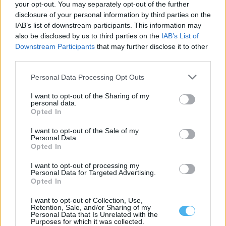
your opt-out. You may separately opt-out of the further
disclosure of your personal information by third parties on the
IAB’s list of downstream participants. This information may
also be disclosed by us to third parties on the
IAB’s List of
Downstream Participants
that may further disclose it to other
third parties.
Personal Data Processing Opt Outs
I want to opt-out of the Sharing of my
personal data.
Festival Internacional de Folclore de Portel recebe Quénia,
Opted In
Colômbia e Argentina
O XXVIII Festival Internacional de Folclore prossegue este sábado,
8 de agosto, em Portel,...
I want to opt-out of the Sale of my
Personal Data.
8 Agosto, 2026 - 11:00
Opted In
I want to opt-out of processing my
Personal Data for Targeted Advertising.
Opted In
I want to opt-out of Collection, Use,
Retention, Sale, and/or Sharing of my
Personal Data that Is Unrelated with the
Purposes for which it was collected.