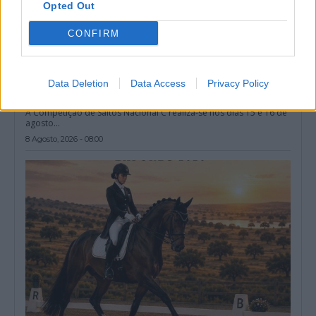
Opted Out
CONFIRM
Data Deletion
Data Access
Privacy Policy
Reguengos de Monsaraz recebe dois dias de competição
nacional de saltos
A Competição de Saltos Nacional C realiza-se nos dias 15 e 16 de
agosto...
8 Agosto, 2026 - 08:00