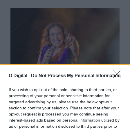
O Digital -
Do Not Process My Personal Information
Reguengos de Monsaraz: Daniela Mercury atua na ExpoReg
2026 e bilhetes já estão à venda
If you wish to opt-out of the sale, sharing to third parties, or
Os bilhetes para o concerto de Daniela Mercury na ExpoReg 2026,
processing of your personal or sensitive information for
em Reguengos de...
targeted advertising by us, please use the below opt-out
8 Agosto, 2026 - 17:00
section to confirm your selection. Please note that after your
opt-out request is processed you may continue seeing
interest-based ads based on personal information utilized by
us or personal information disclosed to third parties prior to