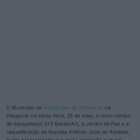
O Município de
Reguengos de Monsaraz
vai
inaugurar na sexta-feira, 29 de maio, o novo campo
de basquetebol 3×3 BasketArt, o Jardim da Paz e a
requalificação da Avenida António José de Almeida,
numa programação que inclui animação cultural,