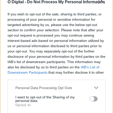
O Digital -
Do Not Process My Personal Information
If you wish to opt-out of the sale, sharing to third parties, or
processing of your personal or sensitive information for
targeted advertising by us, please use the below opt-out
section to confirm your selection. Please note that after your
Reguengos de Monsaraz recebe dois dias de competição
opt-out request is processed you may continue seeing
nacional de saltos
interest-based ads based on personal information utilized by
A Competição de Saltos Nacional C realiza-se nos dias 15 e 16 de
us or personal information disclosed to third parties prior to
agosto...
your opt-out. You may separately opt-out of the further
8 Agosto, 2026 - 08:00
disclosure of your personal information by third parties on the
IAB’s list of downstream participants. This information may
also be disclosed by us to third parties on the
IAB’s List of
Downstream Participants
that may further disclose it to other
third parties.
Personal Data Processing Opt Outs
I want to opt-out of the Sharing of my
personal data.
Opted In