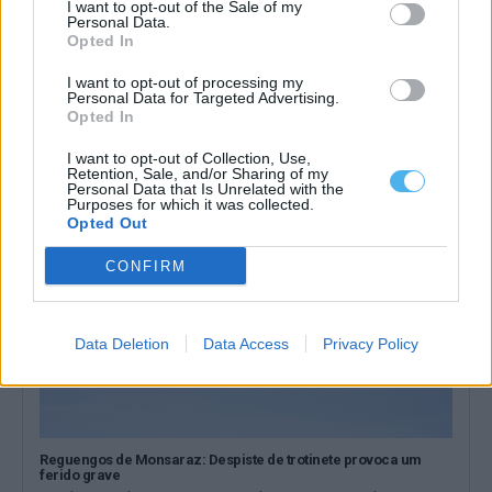
I want to opt-out of the Sale of my
Personal Data.
Opted In
Competição de Dressage Regional decorre em Reguengos de
Monsaraz a 13 e 14 de agosto
I want to opt-out of processing my
O Centro Hípico Municipal de Reguengos de Monsaraz recebe,
Personal Data for Targeted Advertising.
nos dias 13 e 14...
Opted In
8 Agosto, 2026 - 07:00
I want to opt-out of Collection, Use,
Retention, Sale, and/or Sharing of my
Personal Data that Is Unrelated with the
Purposes for which it was collected.
Opted Out
CONFIRM
Data Deletion
Data Access
Privacy Policy
Reguengos de Monsaraz: Despiste de trotinete provoca um
ferido grave