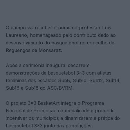
O campo vai receber o nome do professor Luís
Laureano, homenageado pelo contributo dado ao
desenvolvimento do basquetebol no concelho de
Reguengos de Monsaraz.
Após a cerimónia inaugural decorrem
demonstrações de basquetebol 3×3 com atletas
femininas dos escalões Sub8, Sub10, Sub12, Sub14,
Sub16 e Sub18 do ASC/BVRM.
O projeto 3×3 BasketArt integra o Programa
Nacional de Promoção da modalidade e pretende
incentivar os municípios a dinamizarem a prática do
basquetebol 3×3 junto das populações.