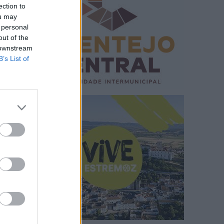
ection to
ou may
 personal
out of the
 downstream
B’s List of