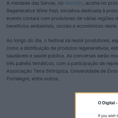
A Herdade das Servas, no
Alentejo
, acolhe no pró
Regenerative Wine Fest, iniciativa dedicada à promo
evento contará com produtores de várias regiões do
benefícios ambientais, sociais e económicos deste
Ao longo do dia, o festival irá reunir produtores, 
como a distribuição de produtos regenerativos, est
saudáveis e saúde pública. As conversas serão mo
três painéis temáticos, com a participação de repr
Associação Terra Sintrópica, Universidade de Évora,
Portalegre, entre outros.
O Digital 
If you wish 