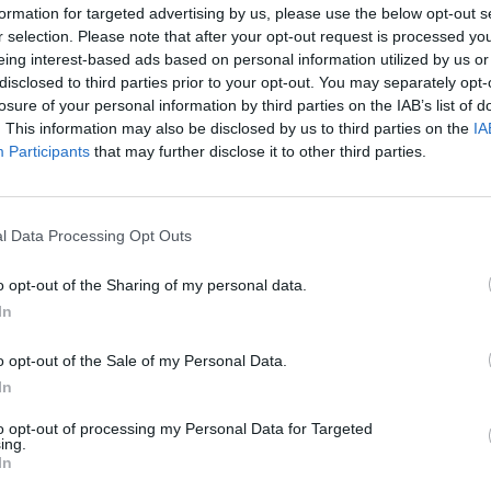
formation for targeted advertising by us, please use the below opt-out s
r selection. Please note that after your opt-out request is processed y
eing interest-based ads based on personal information utilized by us or
disclosed to third parties prior to your opt-out. You may separately opt-
losure of your personal information by third parties on the IAB’s list of
. This information may also be disclosed by us to third parties on the
IA
Participants
that may further disclose it to other third parties.
mpo, provas de vinhos de 14 produtores que
 a cargo do chef Emanuel Rodriguez e atuações dos
l Data Processing Opt Outs
do Espinho.
o opt-out of the Sharing of my personal data.
e das Servas, o festival nasceu da necessidade de
In
a em torno de uma abordagem sustentável e
o opt-out of the Sale of my Personal Data.
 a viticultura regenerativa não é uma tendência,
In
uardar o futuro», afirmou o responsável.
to opt-out of processing my Personal Data for Targeted
ing.
In