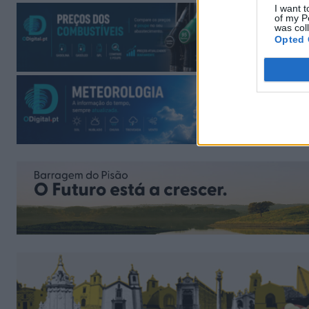
I want t
of my P
was col
Opted 