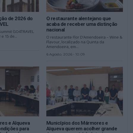
ção de 2026 do
O restaurante alentejano que
VEL
acaba de receber uma distinção
nacional
o Summit GO4TRAVEL
 e 15 de...
O restaurante Flor D’Amendoeira – Wine &
Flavour, localizado na Quinta da
Amendoeira, em...
6 Agosto, 2026 - 10:09
es e Alqueva
Municípios dos Mármores e
ondições para
Alqueva querem acolher grande