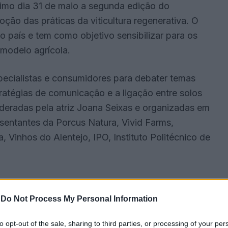
ximo dia 31 de maio a segunda edição do
ção das práticas da viticultura regenerativa. O
 país e tem como objetivo sensibilizar para os
 modelo agrícola.
especialistas e consumidores para debater temas
ratégias de comunicação e a ligação entre solos
deradas pela atriz Joana Seixas e organizadas em
esentantes da Porcus Natura, Vivid Farms,
 Vinhos do Alentejo, IPO, Instituto Politécnico de
-
Do Not Process My Personal Information
to opt-out of the sale, sharing to third parties, or processing of your per