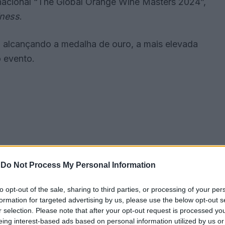
rnacional “The Global Orange Wine Masters 2024”,
iness
.
, alcançando a medalha de ouro, a mais elevada
o evento.
-
Do Not Process My Personal Information
to opt-out of the sale, sharing to third parties, or processing of your per
formation for targeted advertising by us, please use the below opt-out s
r selection. Please note that after your opt-out request is processed y
nho alentejano, sendo o primeiro da região a
eing interest-based ads based on personal information utilized by us or