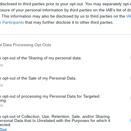
ergadura, particularmente por ser um vinho
disclosed to third parties prior to your opt-out. You may separately opt-
losure of your personal information by third parties on the IAB’s list of
ação. O Luminoso 2022 foi distinguido com
. This information may also be disclosed by us to third parties on the
IA
 melhor vinho do mundo na competição deste ano.
Participants
that may further disclose it to other third parties.
e curtimenta), apresenta uma cor laranja
ão pelicular de uvas brancas das castas Arinto,
l Data Processing Opt Outs
segue princípios de intervenção mínima, sem a
o opt-out of the Sharing of my personal data.
2015, a Agrovinaz, Lda. tem apostado nesta marca,
In
ológicos.
o opt-out of the Sale of my Personal Data.
In
to opt-out of processing my Personal Data for Targeted
ing.
In
o opt-out of Collection, Use, Retention, Sale, and/or Sharing
ersonal Data that Is Unrelated with the Purposes for which it
lected.
Out