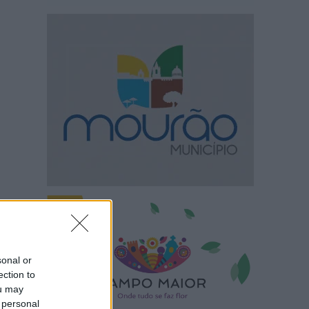
sonal or
ection to
ou may
 personal