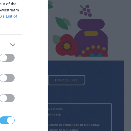
out of the
 downstream
B’s List of