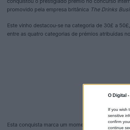
conquistou o prestigiado prémio no concurso inte
promovido pela empresa britânica
The Drinks Bus
Este vinho destacou-se na categoria de 30£ a 50£
entre as quatro categorias de prémios atribuídas n
O Digital 
If you wish 
sensitive in
confirm you
Esta conquista marca um momento inédito para o vi
continue se