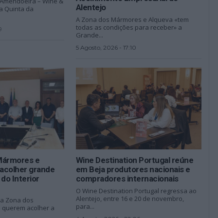
D’Amendoeira – Wine &
Alentejo
na Quinta da
A Zona dos Mármores e Alqueva «tem
todas as condições para receber» a
9
Grande...
5 Agosto, 2026 - 17:10
Mármores e
Wine Destination Portugal reúne
acolher grande
em Beja produtores nacionais e
do Interior
compradores internacionais
O Wine Destination Portugal regressa ao
Alentejo, entre 16 e 20 de novembro,
da Zona dos
para...
 querem acolher a