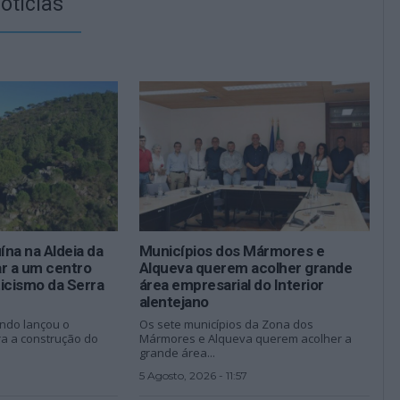
otícias
na na Aldeia da
Municípios dos Mármores e
ar a um centro
Alqueva querem acolher grande
icismo da Serra
área empresarial do Interior
alentejano
ndo lançou o
Os sete municípios da Zona dos
ra a construção do
Mármores e Alqueva querem acolher a
grande área...
5 Agosto, 2026 - 11:57