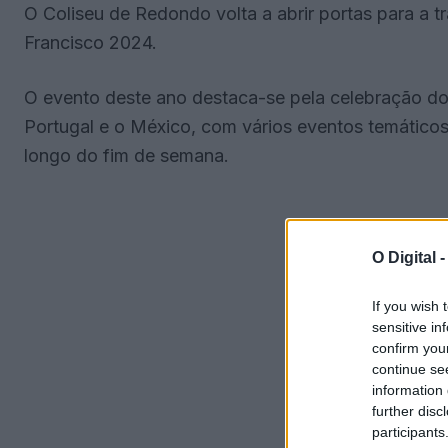
O Coliseu de Redondo volta a abrir portas para a tra
Francisco 2024.
O evento deste ano destaca-se pela celebração do
Portugal e o México, com vários eventos temáticos
longo do fim de semana.
O Digital 
If you wish 
sensitive in
confirm you
continue se
information 
further disc
participants