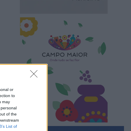
sonal or
ection to
ou may
 personal
out of the
 downstream
B’s List of