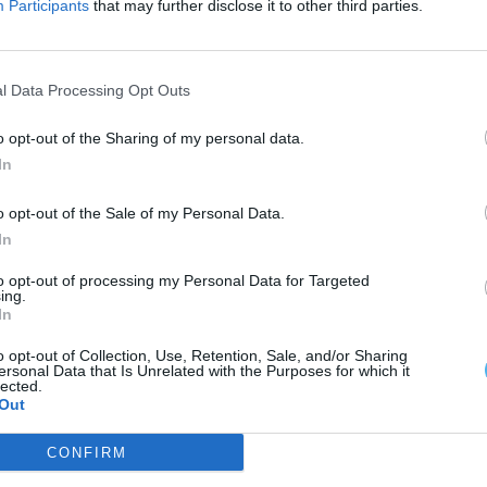
Participants
that may further disclose it to other third parties.
 e três toiros da Ganadaria Varela Crujo, sendo
 Manuel Telles Bastos, pelo rejoneador Emiliano
quez.
l Data Processing Opt Outs
o opt-out of the Sharing of my personal data.
s Amadores de São Manços e Redondo.
In
o opt-out of the Sale of my Personal Data.
In
to opt-out of processing my Personal Data for Targeted
ing.
In
o opt-out of Collection, Use, Retention, Sale, and/or Sharing
ersonal Data that Is Unrelated with the Purposes for which it
lected.
Out
CONFIRM