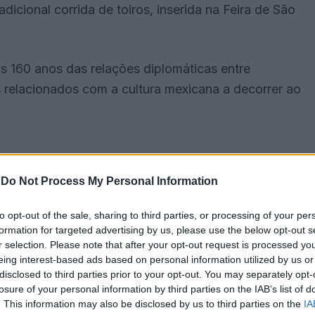
dicional corrida de toiros, inserida na Feira de São
s 160 anos das relações diplomáticas entre
 relacionados com a cultura mexicana a decorrer ao
-
Do Not Process My Personal Information
to opt-out of the sale, sharing to third parties, or processing of your per
formation for targeted advertising by us, please use the below opt-out s
r selection. Please note that after your opt-out request is processed y
eing interest-based ads based on personal information utilized by us or
disclosed to third parties prior to your opt-out. You may separately opt-
losure of your personal information by third parties on the IAB’s list of
. This information may also be disclosed by us to third parties on the
IA