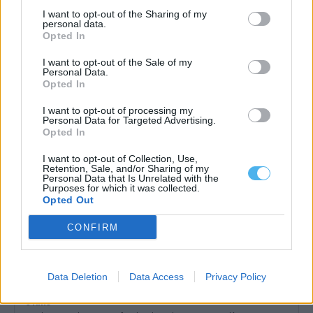
I want to opt-out of the Sharing of my
personal data.
Opted In
Câmara de Redondo lança concurso de 712 mil euros para
requalificar Bairro António Festas
A Câmara Municipal de Redondo lançou o concurso público para
I want to opt-out of the Sale of my
a primeira fase da...
Personal Data.
Opted In
4 Agosto, 2026 - 17:13
I want to opt-out of processing my
Personal Data for Targeted Advertising.
Opted In
I want to opt-out of Collection, Use,
Retention, Sale, and/or Sharing of my
Personal Data that Is Unrelated with the
Purposes for which it was collected.
Opted Out
CONFIRM
Data Deletion
Data Access
Privacy Policy
Homem detido em Redondo por maus-tratos à ex-companheira
e filho