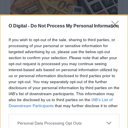
O Digital -
Do Not Process My Personal Information
Alentejo 2030 disponibiliza 5,3M€ para recuperação de
If you wish to opt-out of the sale, sharing to third parties, or
património histórico
processing of your personal or sensitive information for
O programa Alentejo 2030 tem abertas candidaturas para apoiar
targeted advertising by us, please use the below opt-out
investimentos de valorização cultural e...
section to confirm your selection. Please note that after your
4 Agosto, 2026 - 23:02
opt-out request is processed you may continue seeing
interest-based ads based on personal information utilized by
us or personal information disclosed to third parties prior to
your opt-out. You may separately opt-out of the further
disclosure of your personal information by third parties on the
IAB’s list of downstream participants. This information may
also be disclosed by us to third parties on the
IAB’s List of
Downstream Participants
that may further disclose it to other
third parties.
Personal Data Processing Opt Outs