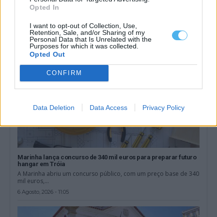
informação sobre os transportes no concelho...
Opted In
6 Agosto, 2026 - 12:48
I want to opt-out of Collection, Use,
Retention, Sale, and/or Sharing of my
Personal Data that Is Unrelated with the
Purposes for which it was collected.
Opted Out
CONFIRM
Data Deletion
Data Access
Privacy Policy
Marinha lança concurso de 340 mil euros para preparar futuro
hangar em Tróia
A Marinha abriu um concurso público, com um preço base de 340
mil euros,...
6 Agosto, 2026 - 11:05