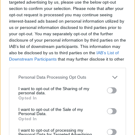
targeted advertising by us, please use the below opt-out
section to confirm your selection. Please note that after your
Grândola: Rua de Azinheira dos Barros vai ser repavimentada e
opt-out request is processed you may continue seeing
ganhar novos passeios
interest-based ads based on personal information utilized by
O Município de Grândola abriu um concurso público, com um
us or personal information disclosed to third parties prior to
preço base de 145.538,58...
your opt-out. You may separately opt-out of the further
6 Agosto, 2026 - 14:18
disclosure of your personal information by third parties on the
IAB’s list of downstream participants. This information may
also be disclosed by us to third parties on the
IAB’s List of
Downstream Participants
that may further disclose it to other
third parties.
Personal Data Processing Opt Outs
I want to opt-out of the Sharing of my
personal data.
Opted In
I want to opt-out of the Sale of my
Personal Data.
Opted In
RodOdemira: Há uma plataforma gratuita que centraliza
informação sobre os transportes no concelho
I want to opt-out of processing my
A RodOdemira é uma plataforma gratuita que centraliza
Personal Data for Targeted Advertising.