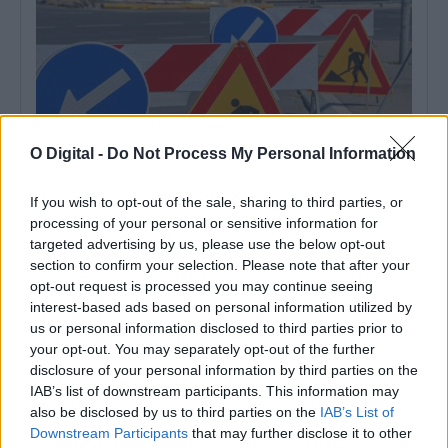
O Digital -
Do Not Process My Personal Information
If you wish to opt-out of the sale, sharing to third parties, or
processing of your personal or sensitive information for
targeted advertising by us, please use the below opt-out
As estradas de Portalegre onde o mau tempo derrubou muros
section to confirm your selection. Please note that after your
vão ser intervencionadas
opt-out request is processed you may continue seeing
O Município de Portalegre abriu um concurso público, com um
interest-based ads based on personal information utilized by
preço base de 103.593,89...
us or personal information disclosed to third parties prior to
6 Agosto, 2026 - 11:54
your opt-out. You may separately opt-out of the further
disclosure of your personal information by third parties on the
IAB’s list of downstream participants. This information may
also be disclosed by us to third parties on the
IAB’s List of
Downstream Participants
that may further disclose it to other