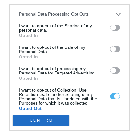
third parties.
Personal Data Processing Opt Outs
I want to opt-out of the Sharing of my
personal data.
Opted In
I want to opt-out of the Sale of my
Personal Data.
Desemprego no Alentejo diminuiu 22,5% no primeiro semestre
Opted In
de 2026: conheça os dados por concelho
O número de desempregados inscritos nos centros de emprego
I want to opt-out of processing my
dos 47 concelhos do Alentejo...
Personal Data for Targeted Advertising.
6 Agosto, 2026 - 11:21
Opted In
I want to opt-out of Collection, Use,
Retention, Sale, and/or Sharing of my
Personal Data that Is Unrelated with the
Purposes for which it was collected.
Opted Out
CONFIRM