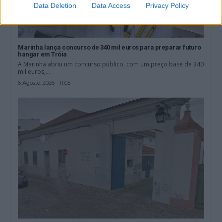
Data Deletion
Data Access
Privacy Policy
Marinha lança concurso de 340 mil euros para preparar futuro
hangar em Tróia
A Marinha abriu um concurso público, com um preço base de 340
mil euros,...
6 Agosto, 2026 - 11:05