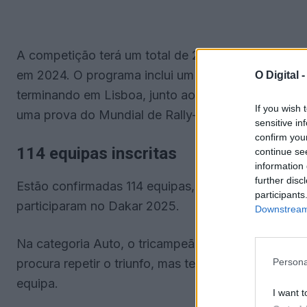
A competição terá um total de 2.160 quilómetros,
em 2024. O programa inclui um prólogo em Grândo
O Digital 
terminando em Lisboa, junto ao Padrão dos Descobr
If you wish 
uma prova do Mundial de Rally-Raid.
sensitive in
confirm you
114 equipas inscritas
continue se
information 
further disc
Estão confirmadas 114 equipas, 62 na categoria A
participants
participaram no Dakar 2025.
Downstream 
Na categoria Auto, o tricampeão mundial e líder d
procura repetir o triunfo, mas terá a oposição de S
Persona
equipa.
I want t