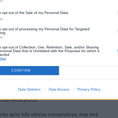
In
om Henk Lategan, Luca Moraes e Seth Quintero,
ça do Mundo de Bajas em 2024. A Overdrive Racing,
o opt-out of the Sale of my Personal Data.
In
 Rajhi, vencedor do Dakar 2025, entre outros
to opt-out of processing my Personal Data for Targeted
ing.
In
 volante do Raptor T1+. A X-raid participa com três
o opt-out of Collection, Use, Retention, Sale, and/or Sharing
ugueses Francisco Barreto e José Rogeira.
ersonal Data that Is Unrelated with the Purposes for which it
lected.
Out
CONFIRM
Dania AKeel disputam o título mundial, mas os
der Oliveira estão entre os favoritos à vitória.
Data Deletion
Data Access
Privacy Policy
ndial nesta prova.
to após três vitórias consecutivas, mas terá