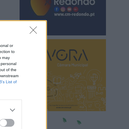
sonal or
ection to
ou may
 personal
out of the
 downstream
B’s List of