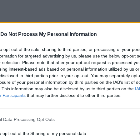
 dos quais 1.405 cronometrados, mais 40% do que
la e cinco etapas, passando por Espanha e
-
Do Not Process My Personal Information
imentos. É a primeira vez que a capital recebe
to opt-out of the sale, sharing to third parties, or processing of your per
formation for targeted advertising by us, please use the below opt-out s
r selection. Please note that after your opt-out request is processed y
eing interest-based ads based on personal information utilized by us or
disclosed to third parties prior to your opt-out. You may separately opt-
losure of your personal information by third parties on the IAB’s list of
uto e 52 nas motos, com a presença de nomes que
. This information may also be disclosed by us to third parties on the
IA
Participants
that may further disclose it to other third parties.
o campeonato Nasser Al-Attiyah (Dacia Sandrider)
ébastien Loeb e Cristina Gutiérrez, seus colegas de
l Data Processing Opt Outs
o opt-out of the Sharing of my personal data.