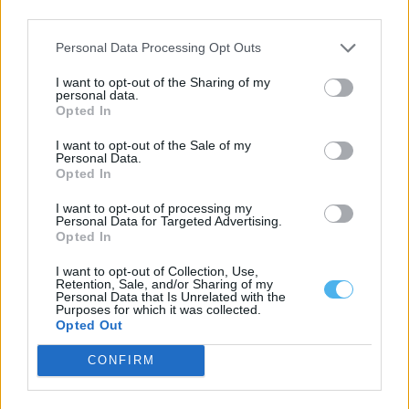
third parties.
Personal Data Processing Opt Outs
I want to opt-out of the Sharing of my
personal data.
Opted In
I want to opt-out of the Sale of my
Personal Data.
Opted In
I want to opt-out of processing my
Personal Data for Targeted Advertising.
Opted In
Nova associação quer dar uma voz comum ao mármore
alentejano
I want to opt-out of Collection, Use,
Um comunicado divulgado esta quarta-feira confirmou a criação
Retention, Sale, and/or Sharing of my
da ALMA — Alentejo de Mármore,...
Personal Data that Is Unrelated with the
Purposes for which it was collected.
5 Agosto, 2026 - 12:04
Opted Out
CONFIRM