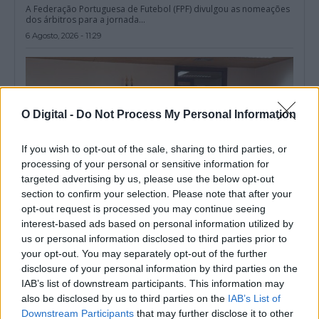
A Federação Portuguesa de Futebol (FPF) divulgou as nomeações
dos árbitros para a jornada...
6 Agosto, 2026 - 11:29
O Digital -
Do Not Process My Personal Information
If you wish to opt-out of the sale, sharing to third parties, or
processing of your personal or sensitive information for
targeted advertising by us, please use the below opt-out
section to confirm your selection. Please note that after your
opt-out request is processed you may continue seeing
interest-based ads based on personal information utilized by
us or personal information disclosed to third parties prior to
Zona dos Mármores e Alqueva «tem todas as condições para
your opt-out. You may separately opt-out of the further
receber» a Grande Área de Acolhimento Empresarial do
Alentejo
disclosure of your personal information by third parties on the
A Zona dos Mármores e Alqueva «tem todas as condições para
IAB’s list of downstream participants. This information may
receber» a Grande...
also be disclosed by us to third parties on the
IAB’s List of
5 Agosto, 2026 - 17:10
Downstream Participants
that may further disclose it to other