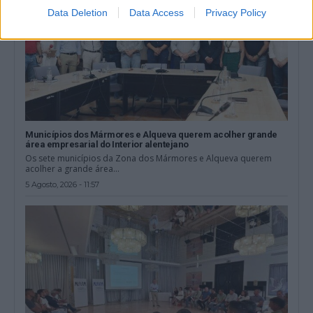
Data Deletion
Data Access
Privacy Policy
Municípios dos Mármores e Alqueva querem acolher grande
área empresarial do Interior alentejano
Os sete municípios da Zona dos Mármores e Alqueva querem
acolher a grande área...
5 Agosto, 2026 - 11:57