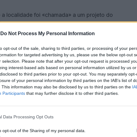
e a localidade foi «chamada» a um projeto do
), onde os nómadas percorrem o país.
-
Do Not Process My Personal Information
te tem investido na criação de condições para atrair
to opt-out of the sale, sharing to third parties, or processing of your per
formation for targeted advertising by us, please use the below opt-out s
r selection. Please note that after your opt-out request is processed y
ante do que atrair nómadas digitais, é atrair as
eing interest-based ads based on personal information utilized by us or
disclosed to third parties prior to your opt-out. You may separately opt-
vez que «o nosso objetivo é ter nómadas digitais
losure of your personal information by third parties on the IAB’s list of
idade e os processos, para que nos possam ajudar a
. This information may also be disclosed by us to third parties on the
IA
Participants
that may further disclose it to other third parties.
 de vida das pessoas que estão cá e tornarmo-nos
l Data Processing Opt Outs
nte querer vir», acrescentou o edil.
o opt-out of the Sharing of my personal data.
emas e propuseram ideias de melhoria, mesmo que