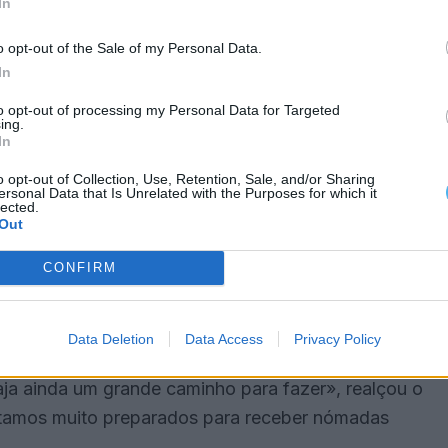
In
o opt-out of the Sale of my Personal Data.
In
nsportes, com mobilidade, tem a ver com habitação.
ntarmos a fim de atrair este tipo de trabalhadores»,
to opt-out of processing my Personal Data for Targeted
ing.
In
o opt-out of Collection, Use, Retention, Sale, and/or Sharing
icípio está focado «na criação dessas condições»,
ersonal Data that Is Unrelated with the Purposes for which it
lected.
 já temos algumas».
Out
CONFIRM
igitais como forma de atrair este tipo de
cubadora, alargámos o digital, criámos mais
os num projeto de 5G com a DS Telecom».
Data Deletion
Data Access
Privacy Policy
 ainda um grande caminho para fazer», realçou o
stamos muito preparados para receber nómadas