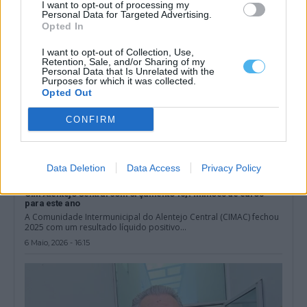
I want to opt-out of processing my
Personal Data for Targeted Advertising.
Opted In
I want to opt-out of Collection, Use,
Retention, Sale, and/or Sharing of my
Personal Data that Is Unrelated with the
Purposes for which it was collected.
Opted Out
CONFIRM
Data Deletion
Data Access
Privacy Policy
CIM Alentejo Central com orçamento 16,1 milhões de euros
para este ano
A Comunidade Intermunicipal do Alentejo Central (CIMAC) fechou
2025 com um resultado líquido positivo...
6 Maio, 2026 - 16:15