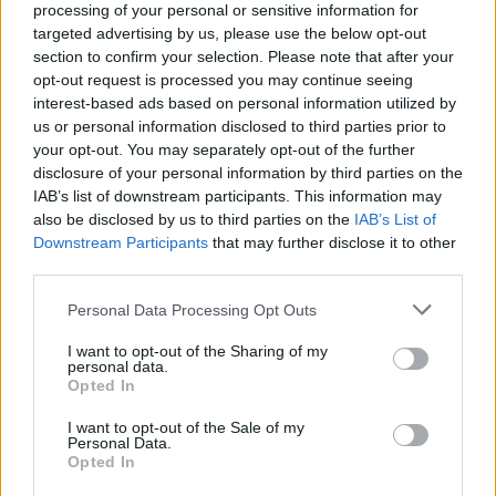
processing of your personal or sensitive information for
Feira de São João de Évora tem orçamento de 800 mil euros e
abre a 23 de junho
targeted advertising by us, please use the below opt-out
A Feira de São João de Évora arranca no dia 23 de junho, com...
section to confirm your selection. Please note that after your
opt-out request is processed you may continue seeing
15 Junho, 2026 - 09:30
interest-based ads based on personal information utilized by
us or personal information disclosed to third parties prior to
your opt-out. You may separately opt-out of the further
disclosure of your personal information by third parties on the
IAB’s list of downstream participants. This information may
also be disclosed by us to third parties on the
IAB’s List of
Downstream Participants
that may further disclose it to other
third parties.
Personal Data Processing Opt Outs
I want to opt-out of the Sharing of my
personal data.
Opted In
Escolher produtos duráveis, reparáveis e recicláveis é
POUPAR!
I want to opt-out of the Sale of my
Consumir de forma consciente é um ato de cidadania. Ao
Personal Data.
escolher melhor, está a...
Opted In
5 Junho, 2026 - 10:00