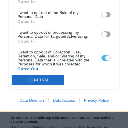
Opted In
I want to opt-out of the Sale of my
Poeiras do Saara poderão chegar a Portugal esta sexta-feira e
Personal Data.
podem provocar chuva de lama no sábado
Opted In
Uma faixa de poeiras provenientes do Saara deverá alcançar
Portugal continental na manhã desta...
I want to opt-out of processing my
6 Agosto, 2026 - 15:15
Personal Data for Targeted Advertising.
Opted In
I want to opt-out of Collection, Use,
Retention, Sale, and/or Sharing of my
Personal Data that Is Unrelated with the
Purposes for which it was collected.
Opted Out
CONFIRM
Data Deletion
Data Access
Privacy Policy
Arronches: Incêndio agrícola mobiliza mais de meia centena
de operacionais
Um incêndio deflagrou esta quinta-feira, dia 6 de agosto, no