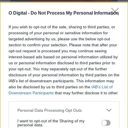
O Digital -
Do Not Process My Personal Information
If you wish to opt-out of the sale, sharing to third parties, or
processing of your personal or sensitive information for
Aljustrel: Despiste perto de Jungeiros provoca dois feridos, um
targeted advertising by us, please use the below opt-out
deles grave
section to confirm your selection. Please note that after your
Um despiste de um ligeiro de passageiros teve lugar esta tarde,
na Estrada Municipal...
opt-out request is processed you may continue seeing
interest-based ads based on personal information utilized by
6 Agosto, 2026 - 17:13
us or personal information disclosed to third parties prior to
your opt-out. You may separately opt-out of the further
disclosure of your personal information by third parties on the
IAB’s list of downstream participants. This information may
also be disclosed by us to third parties on the
IAB’s List of
Downstream Participants
that may further disclose it to other
third parties.
Personal Data Processing Opt Outs
I want to opt-out of the Sharing of my
personal data.