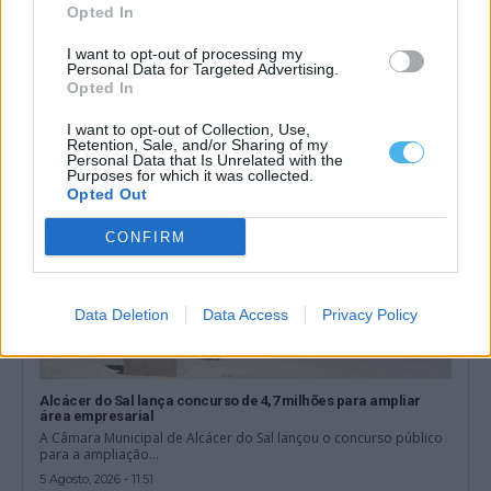
Aljustrel terá obra de 1,57 milhões para reforçar abastecimento
Opted In
de água
O abastecimento de água em Aljustrel vai ser reforçado através
I want to opt-out of processing my
de uma empreitada avaliada...
Personal Data for Targeted Advertising.
6 Agosto, 2026 - 14:32
Opted In
I want to opt-out of Collection, Use,
Retention, Sale, and/or Sharing of my
Personal Data that Is Unrelated with the
Purposes for which it was collected.
Opted Out
CONFIRM
Data Deletion
Data Access
Privacy Policy
Alcácer do Sal lança concurso de 4,7 milhões para ampliar
área empresarial
A Câmara Municipal de Alcácer do Sal lançou o concurso público
para a ampliação...
5 Agosto, 2026 - 11:51