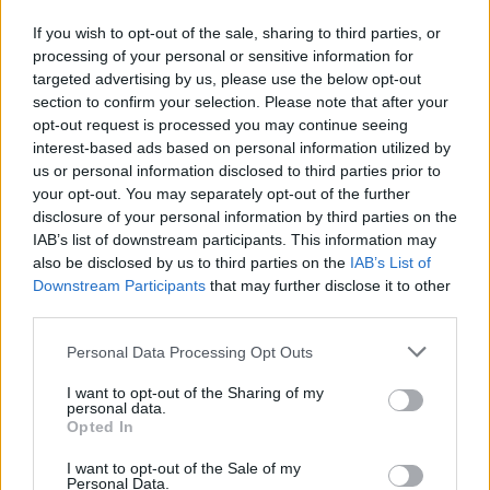
If you wish to opt-out of the sale, sharing to third parties, or
processing of your personal or sensitive information for
targeted advertising by us, please use the below opt-out
Albufeiras do Alentejo mantêm armazenamento acima da
section to confirm your selection. Please note that after your
média de agosto
opt-out request is processed you may continue seeing
A albufeira de Alqueva encontrava-se a 84% da capacidade no
dia 3 de agosto...
interest-based ads based on personal information utilized by
us or personal information disclosed to third parties prior to
7 Agosto, 2026 - 12:00
your opt-out. You may separately opt-out of the further
disclosure of your personal information by third parties on the
IAB’s list of downstream participants. This information may
also be disclosed by us to third parties on the
IAB’s List of
Downstream Participants
that may further disclose it to other
third parties.
Personal Data Processing Opt Outs
I want to opt-out of the Sharing of my
personal data.
Opted In
I want to opt-out of the Sale of my
Personal Data.