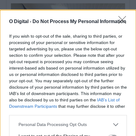
O Digital -
Do Not Process My Personal Information
If you wish to opt-out of the sale, sharing to third parties, or
processing of your personal or sensitive information for
targeted advertising by us, please use the below opt-out
section to confirm your selection. Please note that after your
opt-out request is processed you may continue seeing
interest-based ads based on personal information utilized by
us or personal information disclosed to third parties prior to
your opt-out. You may separately opt-out of the further
Fiscalização da GNR termina com encerramento de
disclosure of your personal information by third parties on the
restaurante em Abela (Santiago do cacém)
IAB’s list of downstream participants. This information may
Um estabelecimento de restauração e bebidas situado na
localidade de Abela, no concelho de...
also be disclosed by us to third parties on the
IAB’s List of
6 Agosto, 2026 - 16:42
Downstream Participants
that may further disclose it to other
third parties.
Personal Data Processing Opt Outs
I want to opt-out of the Sharing of my