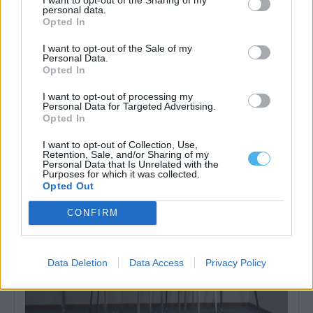
personal data.
Opted In
I want to opt-out of the Sale of my
Personal Data.
Opted In
I want to opt-out of processing my
Personal Data for Targeted Advertising.
Opted In
Homem procurado na Moldova por tráfico de seres humanos
detido em Reguengos de Monsaraz
I want to opt-out of Collection, Use,
Retention, Sale, and/or Sharing of my
Um homem de 31 anos foi detido pela PSP em Reguengos de
Personal Data that Is Unrelated with the
Monsaraz em...
Purposes for which it was collected.
6 Agosto, 2026 - 11:33
Opted Out
CONFIRM
Data Deletion
Data Access
Privacy Policy