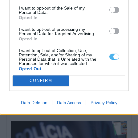
I want to opt-out of the Sale of my
Personal Data.
Opted In
I want to opt-out of processing my
Personal Data for Targeted Advertising.
Opted In
I want to opt-out of Collection, Use,
Retention, Sale, and/or Sharing of my
Personal Data that Is Unrelated with the
Purposes for which it was collected.
Opted Out
CONFIRM
PSP lança concurso de 875 mil euros para reabilitar edifício do
Comando Distrital de Évora
A Polícia de Segurança Pública (PSP) lançou um concurso público,
Data Deletion
Data Access
Privacy Policy
com o preço base...
6 Agosto, 2026 - 10:36