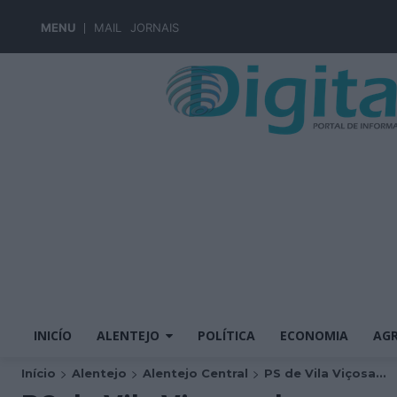
MENU
MAIL
JORNAIS
INICÍO
ALENTEJO
POLÍTICA
ECONOMIA
AGR
Início
Alentejo
Alentejo Central
PS de Vila Viçosa...