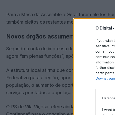
Para a Mesa da Assembleia Geral foram eleitos Ru
também eleitos os restantes membros suplentes do
O Digital 
Novos órgãos assumem funções após 
If you wish 
sensitive in
Segundo a nota de imprensa do
PS
de Vila Viçosa,
confirm you
agora “em plenas funções”, após a realização do c
continue se
information 
further disc
A estrutura local afirma que continuará alinhad
participants
Federativo para a região, apontando como priorida
Downstream 
população, o aumento de oportunidades de empreg
serviços prestados à população idosa.
Persona
O PS de Vila Viçosa refere ainda que pretende afir
I want t
Confiança” para o concelho e para a região.