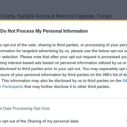
i Costa, Natália Rocha e Marcos Capelas. Foram
s dois órgãos.
-
Do Not Process My Personal Information
Congresso Federativo
to opt-out of the sale, sharing to third parties, or processing of your per
formation for targeted advertising by us, please use the below opt-out s
 os novos órgãos concelhios e distritais entram
r selection. Please note that after your opt-out request is processed y
ongresso federativo.
eing interest-based ads based on personal information utilized by us or
disclosed to third parties prior to your opt-out. You may separately opt-
losure of your personal information by third parties on the IAB’s list of
a com o compromisso aprovado em Congresso
. This information may also be disclosed by us to third parties on the
IA
des a melhoria das condições de vida da
Participants
that may further disclose it to other third parties.
o e habitação para os jovens e a qualidade dos
l Data Processing Opt Outs
mar-se como uma “Alternativa Séria, Preparada e de
o opt-out of the Sharing of my personal data.