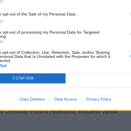
In
rgãos federativos do PS
o opt-out of the Sale of my Personal Data.
In
ta foram também constituídos os novos órgãos
to opt-out of processing my Personal Data for Targeted
ing.
ederação e Hermínia Henriques como presidente das
In
o opt-out of Collection, Use, Retention, Sale, and/or Sharing
ersonal Data that Is Unrelated with the Purposes for which it
lected.
os órgãos federativos. Agostinho Arranca foi eleito
Out
omissão Política Federativa.
CONFIRM
o e é membro inerente da Comissão Política
 Política Federativa.
Data Deletion
Data Access
Privacy Policy
 da Comissão Política Federativa, enquanto Vanda