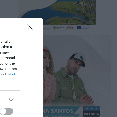
sonal or
ection to
ou may
 personal
out of the
 downstream
B’s List of