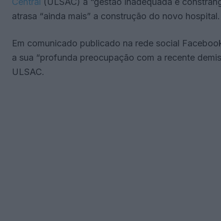
Central
(ULSAC) à “gestão inadequada e constrang
atrasa “ainda mais” a construção do novo hospital.
Em comunicado publicado na rede social Facebook,
a sua “profunda preocupação com a recente demi
ULSAC.