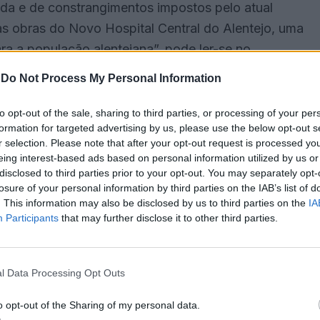
ada e de constrangimentos impostos pelo atual
as obras do Novo Hospital Central do Alentejo, uma
ara a população alentejana”, pode ler-se no
-
Do Not Process My Personal Information
em comunicado, ter apresentado, nesse mesmo dia,
to opt-out of the sale, sharing to third parties, or processing of your per
formation for targeted advertising by us, please use the below opt-out s
vergências em relação à responsabilidade de
r selection. Please note that after your opt-out request is processed y
 (NHCA), em Évora.
eing interest-based ads based on personal information utilized by us or
disclosed to third parties prior to your opt-out. You may separately opt-
losure of your personal information by third parties on the IAB’s list of
o as demissões dos membros da administração aos
. This information may also be disclosed by us to third parties on the
IA
na Paula Martins e Joaquim Miranda Sarmento,
Participants
that may further disclose it to other third parties.
 Vítor Rui Gomes Fialho, com António Henrique
l Data Processing Opt Outs
 como vogais executivos, enquanto Maria Rebocho
o opt-out of the Sharing of my personal data.
ico para a Área dos Cuidados de Saúde Primários e