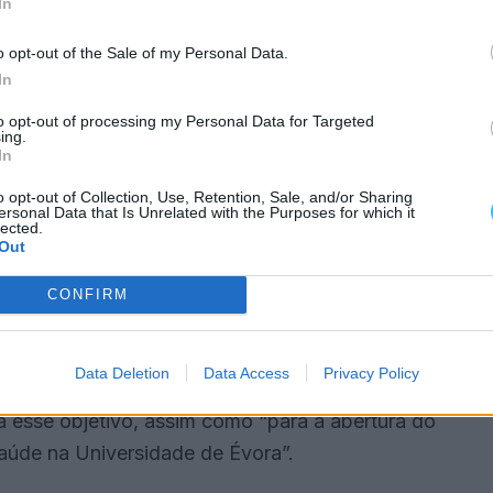
In
o opt-out of the Sale of my Personal Data.
 cargos “foi motivada, entre outras razões, pelo
In
ntida” no despacho de 17 de fevereiro da secretária
to opt-out of processing my Personal Data for Targeted
ing.
da obra do NHCA.
In
o opt-out of Collection, Use, Retention, Sale, and/or Sharing
stá ainda longe do seu termo, quando estava
ersonal Data that Is Unrelated with the Purposes for which it
lected.
 durante o ano 2024”, disse o órgão demissionário.
Out
2027, carece de um modelo de gestão diferente do
CONFIRM
stos e atrasos”, alertou.
Data Deletion
Data Access
Privacy Policy
efendido “a necessidade de um hospital moderno e
a esse objetivo, assim como “para a abertura do
aúde na Universidade de Évora”.