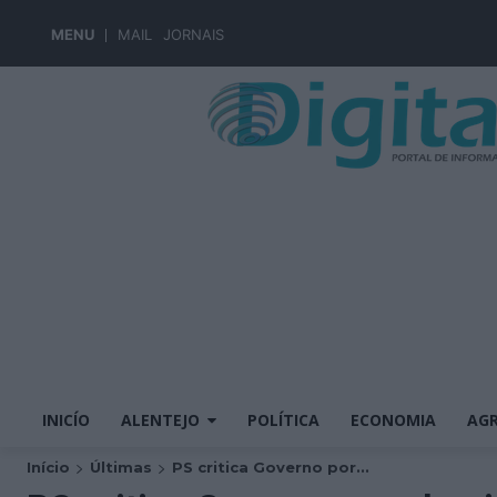
MENU
MAIL
JORNAIS
INICÍO
ALENTEJO
POLÍTICA
ECONOMIA
AGR
Início
Últimas
PS critica Governo por...