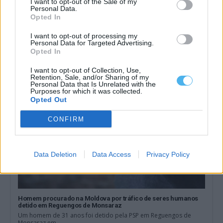
I want to opt-out of the Sale of my
Personal Data.
Instituto Cultural de Évora promove fichas pedagógicas
Opted In
gratuitas sobre património e natureza
O Instituto Cultural de Évora (ICÉ) e o Repositório Pedagógico
I want to opt-out of processing my
promovem o Ciclo de...
Personal Data for Targeted Advertising.
Opted In
6 Agosto, 2026 - 12:15
I want to opt-out of Collection, Use,
Retention, Sale, and/or Sharing of my
Personal Data that Is Unrelated with the
Purposes for which it was collected.
Opted Out
CONFIRM
Data Deletion
Data Access
Privacy Policy
Homem procurado na Moldova por tráfico de seres humanos
detido em Reguengos de Monsaraz
Um homem de 31 anos foi detido pela PSP em Reguengos de
Monsaraz em...