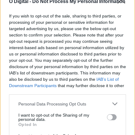
O Digital -
Do Not Process My Personal Information
If you wish to opt-out of the sale, sharing to third parties, or
processing of your personal or sensitive information for
targeted advertising by us, please use the below opt-out
section to confirm your selection. Please note that after your
Liga 3 arranca este fim de semana com Lusitano de Évora em
cena: Conheça o calendário
opt-out request is processed you may continue seeing
A Liga 3 Placard arranca este fim de semana, com a primeira
interest-based ads based on personal information utilized by
jornada marcada...
us or personal information disclosed to third parties prior to
6 Agosto, 2026 - 14:51
your opt-out. You may separately opt-out of the further
disclosure of your personal information by third parties on the
IAB’s list of downstream participants. This information may
also be disclosed by us to third parties on the
IAB’s List of
Downstream Participants
that may further disclose it to other
third parties.
Personal Data Processing Opt Outs
I want to opt-out of the Sharing of my
personal data.
Opted In