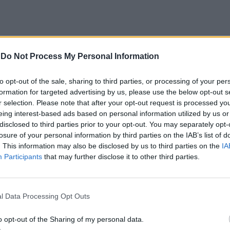
-
Do Not Process My Personal Information
o entre 100 e 500 euros e os 686.504 que têm
re efetuar o pagamento apenas da primeira
to opt-out of the sale, sharing to third parties, or processing of your per
formation for targeted advertising by us, please use the below opt-out s
r selection. Please note that after your opt-out request is processed y
eing interest-based ads based on personal information utilized by us or
 durante o mês de maio, quando o seu valor é
disclosed to third parties prior to your opt-out. You may separately opt-
losure of your personal information by third parties on the IAB’s list of
prestações pagas em maio e novembro quando oscila
. This information may also be disclosed by us to third parties on the
IA
Participants
that may further disclose it to other third parties.
ções de igual montante a serem pagas em maio,
l Data Processing Opt Outs
o opt-out of the Sharing of my personal data.
têm a possibilidade de, querendo, efetuar o