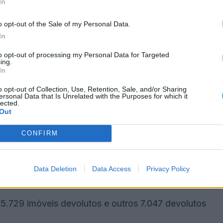
In
aio.
o opt-out of the Sale of my Personal Data.
(VPT) dos imóveis, contemplando uma taxa única de
In
a taxa que oscila entre os 0,3% e os 0,45% sobre
to opt-out of processing my Personal Data for Targeted
ing.
onstrução).
In
o opt-out of Collection, Use, Retention, Sale, and/or Sharing
as autarquias que decidem, todos os anos, qual a
ersonal Data that Is Unrelated with the Purposes for which it
lected.
o dos referidos intervalos, cabendo-lhes também
Out
que dá um desconto às famílias residentes, ou
 devolutos ou em ruínas.
CONFIRM
ridade Tributária e Aduaneira (AT) que quer aplicar
Data Deletion
Data Access
Privacy Policy
m ruínas ascende a 64.
 5.729 imóveis devolutos e outros 7.047 devolutos